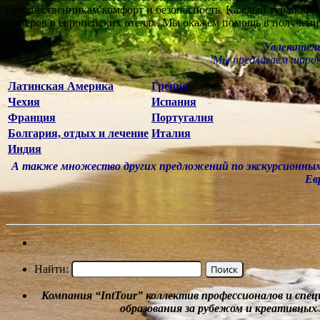
путешественникам комфорт и безопасность. Каждый тур включ
номеров в европейских отелях. Мы окажем помощь в получении
Увлекатель
Мы предлагаем широк
Латинская Америка
Греция
Чехия
Испания
Франция
Португалия
Болгария, отдых и лечение
Италия
Индия
А также множество других предложений по экскурсионным
Ев
Найти:
Компания
“
IntTour
”
коллектив профессионалов и спе
образования за рубежом и
креативных