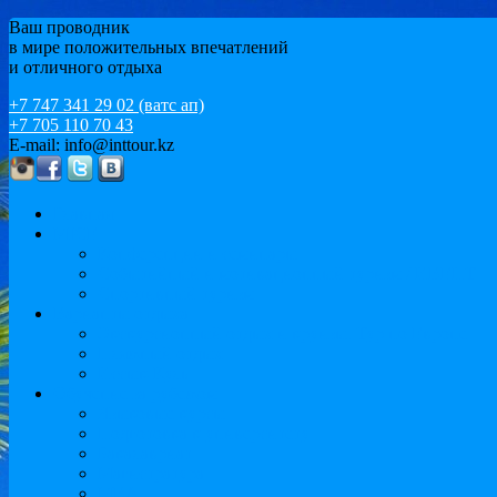
Ваш проводник
в мире положительных впечатлений
и отличного отдыха
+7 747 341 29 02 (ватс ап)
+7 705 110 70 43
E-mail: info@inttour.kz
Главная
MICE
Конференции и семинары
Событийный и мотивационный туризм / ИВЕНТ
Спортивный туризм
Варианты отдыха
Экскурсионный отдых и круизы. Тур по Европе
Пляжный отдых
Иссык-Куль
Обучение за рубежом
Языковые курсы
Подготовка к университету
Бакалавриат
Магистратура
MBA