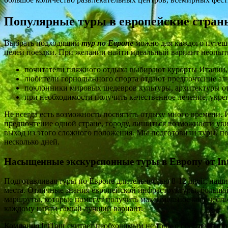
Популярные туры в европейские стран
Выбрать подходящий
тур по Европе
можно для каждого путеше
целей поездки. При желании найти идеальный вариант неопытн
почитатели пляжного отдыха выбирают курорты Италии,
любители горнолыжного спорта отдают предпочтение ал
поклонники мировых шедевров культуры, архитектуры о
при необходимости получить качественное лечение, укр
Не всегда есть возможность посвятить отдыху много времени. 
предпочтение одной стране, городу, лишиться возможности ув
выход из этого сложного положения. Мы подготовили туры, п
несколько дней.
Насыщенные экскурсионные туры в Европу от In
Подготавливая туры по Европе длительностью 8-12 дней, наши
места. Отличные знания европейской инфраструктуры, большой
маршруты, которые помогут получить максимальное количество
каждому найти самый лучший вариант.
Компания IntTour считает необходимым не только обеспечить 