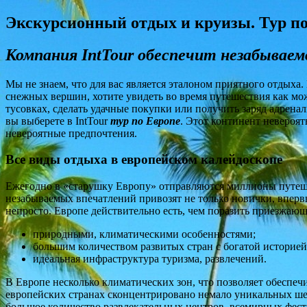
Экскурсионный отдых и круизы. Тур п
Компания IntTour обеспечит незабываем
Мы не знаем, что для вас является эталоном приятного отдых
снежных вершин, хотите увидеть во время путешествия как м
тусовках, сделать удачные покупки или получить заряд адренал
вы выберете в IntTour
тур по Европе
. Этот континент невероя
невероятные предпочтения.
Все виды отдыха в европейском калейдоскопе
Ежегодно в «старушку Европу» отправляются миллионы путешес
незабываемых впечатлений привозят не только новички, вперв
непросто. Европе действительно есть, чем поразить приезжаю
природными, климатическими особенностями;
большим количеством развитых стран с богатой историей
идеальная инфраструктура туризма, развлечений.
В Европе несколько климатических зон, что позволяет обеспе
европейских странах сконцентрировано немало уникальных шед
большое количество развлекательных центров, всемирных фест