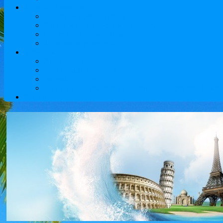
Туры по Казахстану
Достопримечательности
Культурные и исторические туры
Приключенческие туры
Туры выходного дня
Туристам
Авиабилеты
Бронирование отелей
Визовые услуги
Надежный и комфортный трансфер аэропорт Алматы
Контакты