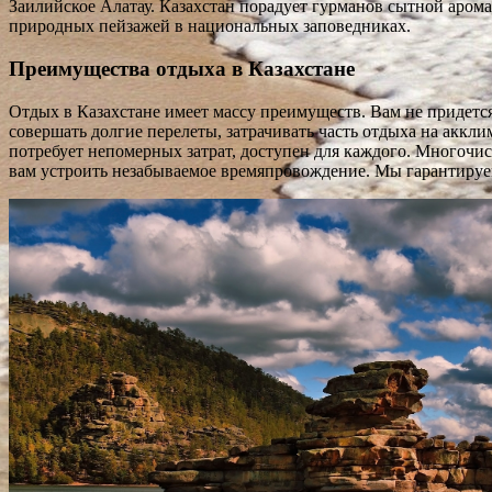
Заилийское Алатау. Казахстан порадует гурманов сытной аром
природных пейзажей в национальных заповедниках.
Преимущества отдыха в Казахстане
Отдых в Казахстане имеет массу преимуществ. Вам не придется
совершать долгие перелеты, затрачивать часть отдыха на аккл
потребует непомерных затрат, доступен для каждого. Многоч
вам устроить незабываемое времяпровождение. Мы гарантируем 