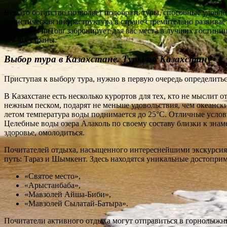
Все это богатство позволяет подобрать туры, способные удов
туристическая инфраструктура в стране стремительно развивае
Компания IntTour забронирует для вас места в лучших гостини
уголок страны.
Выбор тура в Казахстане. Туры по Казахстану
Приступая к выбору тура, нужно в первую очередь определиться
В Казахстане есть несколько курортов для тех, кто не мыслит 
нежным песком, подарят не меньше удовольствия, чем океанск
летом температура воды поднимается до 25°C. Отличные услов
Целебные воды озера Алаколь по своему составу близки к зна
здоровье, омолодиться.
Почитателей отдыха, насыщенного интереснейшими экскурсия
путь: Тараз и Шымкент. Здесь находятся уникальные достоприм
«Святое место»,
«Арыстанбаба»,
«Мавзолей Айша-Биби»,
«Мавзолей Сылатай-Батыра».
Почитатели активного отдыха могут отправиться в горнолыжны