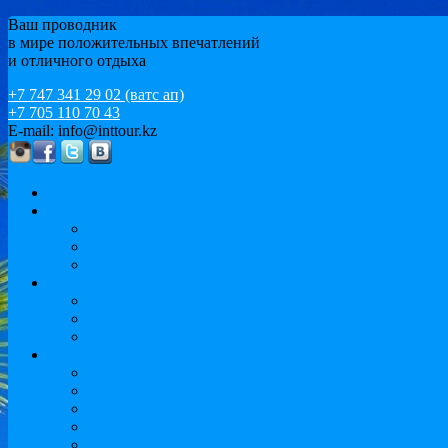
Ваш проводник
в мире положительных впечатлений
и отличного отдыха
+7 747 341 29 02 (ватс ап)
+7 705 110 70 43
E-mail: info@inttour.kz
Главная
MICE
Конференции и семинары
Событийный и мотивационный туризм / ИВЕНТ
Спортивный туризм
Варианты отдыха
Экскурсионный отдых и круизы. Тур по Европе
Пляжный отдых
Иссык-Куль
Обучение за рубежом
Языковые курсы
Подготовка к университету
Бакалавриат
Магистратура
MBA