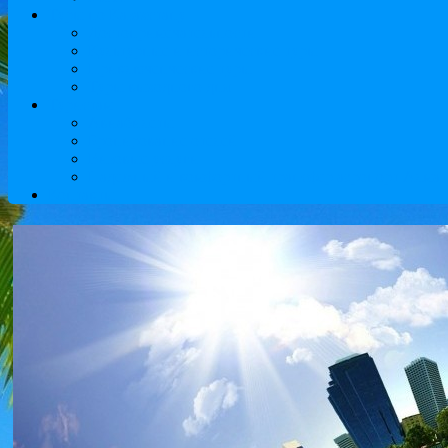
Туры по Казахстану
Достопримечательности
Культурные и исторические туры
Приключенческие туры
Туры выходного дня
Туристам
Авиабилеты
Бронирование отелей
Визовые услуги
Надежный и комфортный трансфер аэропорт Алматы
Контакты