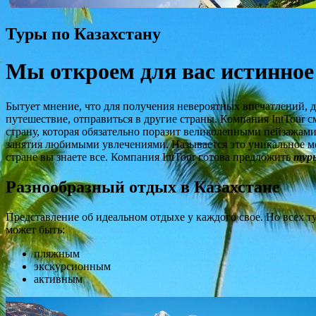
Туры по Казахстану
Мы откроем для вас истинное
Бытует мнение, что для получения невероятных впечатлений, 
путешествие, отправиться в другие страны. Компания IntTour 
страну, которая обязательно поразит великолепными пейзажами
занятия любимыми увлечениями. Называется это уникальное мес
стране вы знаете все. Компания IntTour готова предложить
тур
Разнообразный отдых в Казахстане
Представление об идеальном отдыхе у каждого свое. Но всех 
может быть:
пляжным
экскурсионным
активным