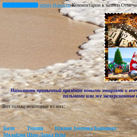
Октябрь 25, 2017
admin
Новости
Комментарии
к записи Отмеча
Наполнить привычный праздник новыми эмоциями и впеч
пальмами или же экскурсионные
Вот только некоторые из них:
Бали
Турция
Южная Америка Карнавал
Малайзия
Шри-Ланка
Вена