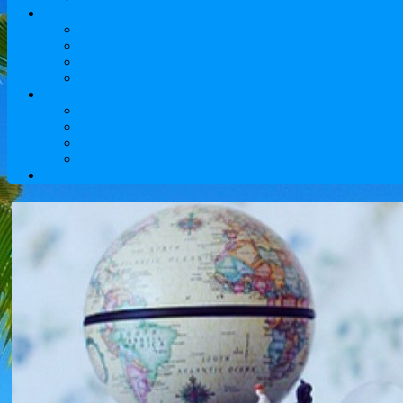
Туры по Казахстану
Достопримечательности
Культурные и исторические туры
Приключенческие туры
Туры выходного дня
Туристам
Авиабилеты
Бронирование отелей
Визовые услуги
Надежный и комфортный трансфер аэропорт Алматы
Контакты