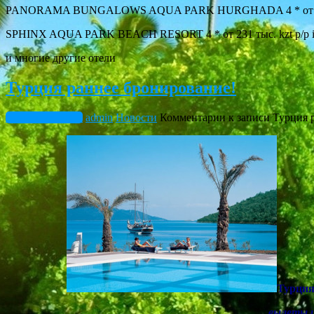
PANORAMA BUNGALOWS AQUA PARK HURGHADA 4 * от 214 
SPHINX AQUA PARK BEACH RESORT 4 * от 231 тыс. kzt p/p 
и многие другие отели
Турция раннее бронирование!
Ноябрь 23, 2017
admin
Новости
Комментарии
к записи Турция 
Турци
вылеты 