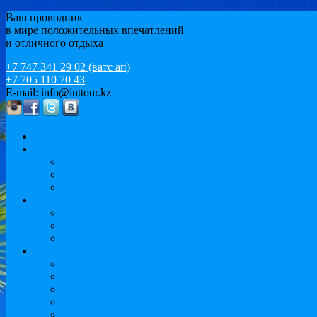
Ваш проводник
в мире положительных впечатлений
и отличного отдыха
+7 747 341 29 02 (ватс ап)
+7 705 110 70 43
E-mail: info@inttour.kz
Главная
MICE
Конференции и семинары
Событийный и мотивационный туризм / ИВЕНТ
Спортивный туризм
Варианты отдыха
Экскурсионный отдых и круизы. Тур по Европе
Пляжный отдых
Иссык-Куль
Обучение за рубежом
Языковые курсы
Подготовка к университету
Бакалавриат
Магистратура
MBA