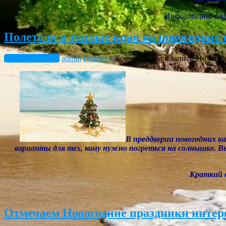
Информацию с п
Полетели в теплые края на новогодние
Ноябрь 20, 2017
admin
Новости
Комментарии
к записи Полетел
В преддверии новогодних ка
варианты для тех, кому нужно погреться на солнышке. Вы
Краткий 
Отмечаем Новогодние праздники интер