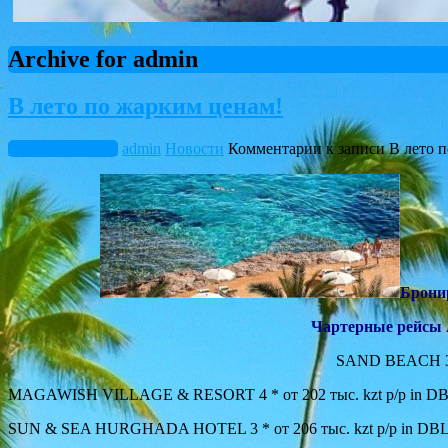
Archive for admin
В лето по жарким ценам!
Февраль 6, 2018
admin
Новости
Комментарии
к записи В лето 
Бронир
Чартерные рейсы 
SAND BEACH 3 *
MAGAWISH VILLAGE & RESORT 4 * от 202 тыс. kzt p/p in D
SUN & SEA HURGHADA HOTEL 3 * от 206 тыс. kzt p/p in DB