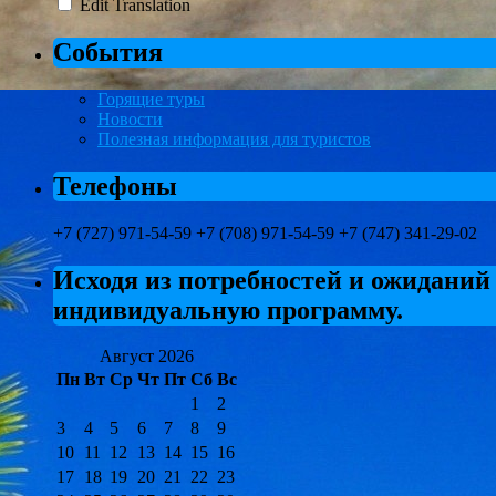
Edit Translation
События
Горящие туры
Новости
Полезная информация для туристов
Телефоны
+7 (727) 971-54-59 +7 (708) 971-54-59 +7 (747) 341-29-02
Исходя из потребностей и ожиданий
индивидуальную программу.
Август 2026
Пн
Вт
Ср
Чт
Пт
Сб
Вс
1
2
3
4
5
6
7
8
9
10
11
12
13
14
15
16
17
18
19
20
21
22
23