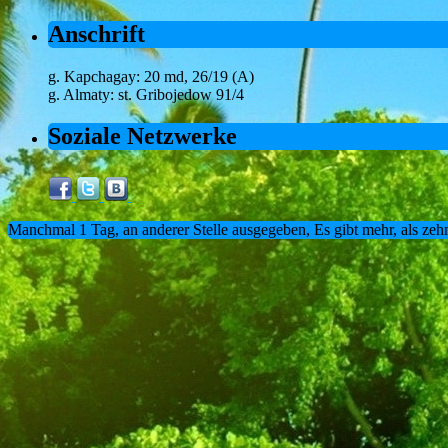
Anschrift
g. Kapchagay: 20 md, 26/19 (A)
g. Almaty: st. Gribojedow 91/4
Soziale Netzwerke
Manchmal 1 Tag, an anderer Stelle ausgegeben, Es gibt mehr, als zeh