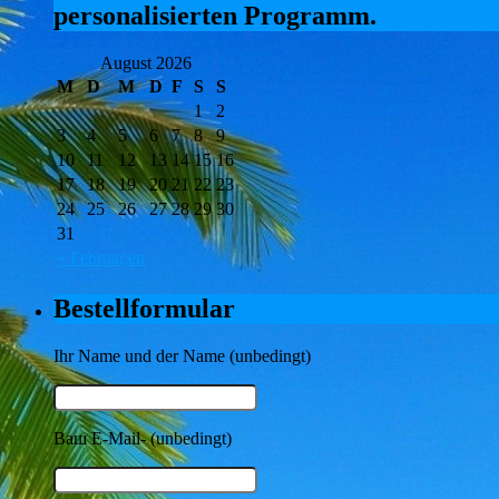
personalisierten Programm.
August 2026
M
D
M
D
F
S
S
1
2
3
4
5
6
7
8
9
10
11
12
13
14
15
16
17
18
19
20
21
22
23
24
25
26
27
28
29
30
31
« Februar,en
Bestellformular
Ihr Name und der Name (unbedingt)
Ваш E-Mail- (unbedingt)