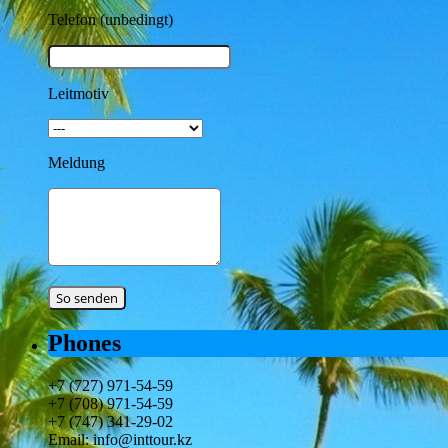
Telefon (unbedingt)
Leitmotiv
Meldung
Phones
+7 (727) 971-54-59
+7 (708) 971-54-59
+7 (747) 341-29-02
Email: info@inttour.kz