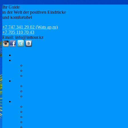
Ihr Guide
in der Welt der positiven Eindrücke
und komfortabel
+7 747 341 29 02 (Wats ap,ru)
+7 705 110 70 43
Email: info@inttour.kz
Der Haupt
MICE
Konferenzen und Seminare
Event und Motivationstourismus / EVENT
Sport-Tourismus
Freizeitmöglichkeiten
Urlaub und Ferien Kreuzfahrten. Europa-Tour
Strandurlaub
Issyk-Kul
Studieren im Ausland
Sprachkurse
Vorbereitung auf die Universität
Bachelor-Abschluss
M.Sc.
MBA