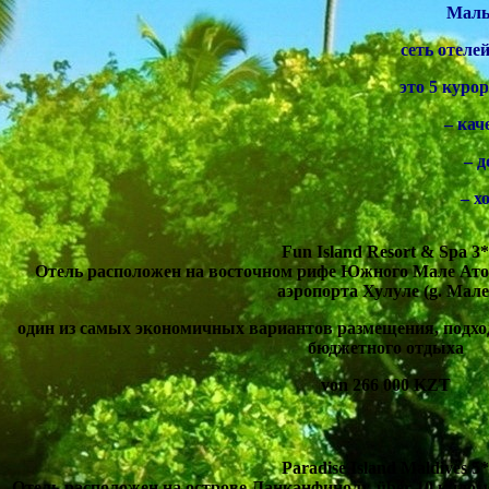
Маль
сеть отелей 
это
5
курор
–
кач
–
д
–
х
Fun Island Resort
& Spa 3*
Отель расположен на восточном рифе Южного Мале Ато
аэропорта Хулуле
(g.
Мале
один из самых экономичных вариантов размещения
,
подхо
бюджетного отдыха
von 266 000 KZT
Paradise Island Maldives
5*
Отель расположен на острове Ланканфинолу
, über 10
килом