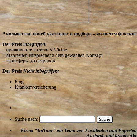
*
количество ночей указанное в подборе – является фактич
Der Preis
inbegriffen:
–
проживание в отеле
5 Nächte
– Mahlzeiten entsprechend dem gewählten Konzept
–
трансферы до островов
Der Preis
Nicht inbegriffen:
Flug
Krankenversicherung
Suche nach:
Firma
"
IntTour
"
ein Team von Fachleuten und Experten
Ausland, und
kreativ
Akti