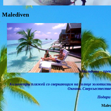
Malediven
Мальдивы – прек
Километры пляжей со сверкающим на солнце золотисты
Океана
.
Сверхъестестве
Подари 
Maled