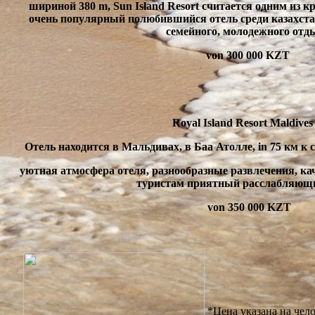
шириной
380 m,
Sun Island Resort считается одним из 
очень популярный полюбившийся отель среди казахста
семейного
,
молодежного отд
von 300 000 KZT
Royal Island Resort Maldives
Отель находится в Мальдивах
,
в Баа Атолле
, in 75
км к 
уютная атмосфера отеля
,
разнообразные развлечения
,
ка
туристам приятный расслабляющ
von 350 000 KZT
*
Цена указана на чел