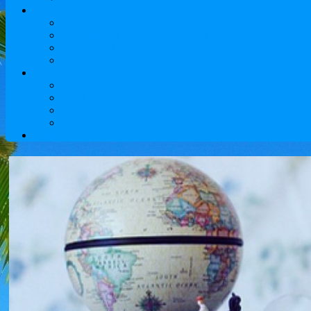
Tours in Kasachstan
Sehenswürdigkeiten
Kulturelle und historische Touren
Adventure Tours
Wochenendtouren
Touristen
Flüge
Hotel buchen
Visa-Dienstleistungen
Zuverlässige und bequeme Transfer Flughafen Almaty lief
Kontakte