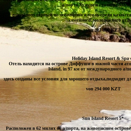
а/порта Хулуле и столицы Мал
очень популярный полюбившийся отель среди казахста
семейного
,
молодежного отд
von 283 000 KZT
Holiday Island Resort
& Spa 
Отель находится на острове Диффуши в южной части ат
Island
, in 97
км от международного а/по
здесь созданы все условия для хорошего отдыха
,
подходит д
von 294 000 KZT
Sun Island Resort
5*
Расположен в
62
милях от а/порта
,
на живописном острове