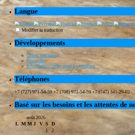
Langue
Modifier la traduction
Développements
Offres spéciales
Nouvelles
Informations utiles pour les touristes
Téléphones
+7 (727) 971-54-59 +7 (708) 971-54-59 +7 (747) 341-29-02
Basé sur les besoins et les attentes de 
août 2026
L
M
M
J
V
S
D
1
2