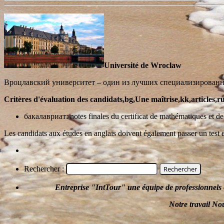
Université de Wroclaw
Вроцлавский университет – один из лучших специализирован
Critères d'évaluation des candidats,bg,Une maîtrise,kk,articles,ru
бакалавриат: notes finales du certificat de mathématiques et
Les candidats aux études en anglais doivent également passer un test e
Rechercher :
Entreprise
"
IntTour
"
une équipe de professionnels 
Notre travail
Nou