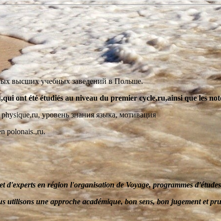
ных высших учебных заведений в Польше.
,qui ont été étudiés au niveau du premier cycle,ru,ainsi que les not
 de physique,ru, уровень знания языка, мотивация
n polonais.,ru.
et d'experts en
région
l'organisation de Voyage
, programmes d'études 
s utilisons une approche académique, bon sens, bon jugement et pr