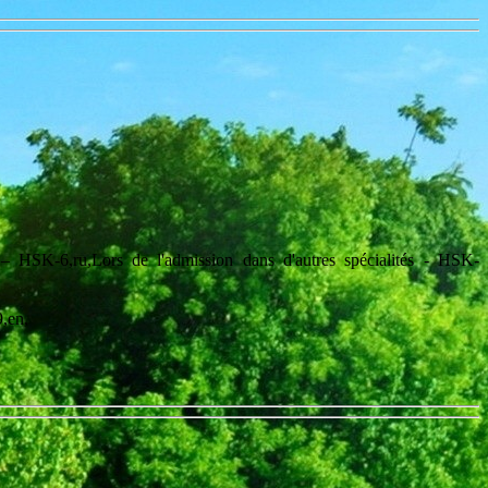
ux – HSK-6,ru,Lors de l'admission dans d'autres spécialités - HSK-
9,en,