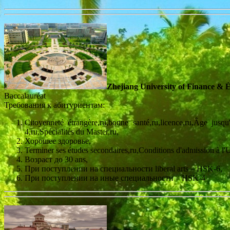
Zhejiang University of Finance & 
Baccalauréat
Требования к абитуриентам:
Citoyenneté étrangère,ru,bonne santé,ru,licence,ru,Âge jusq
4,ru,Spécialités du Master,ru,
Хорошее здоровье,
Terminer ses études secondaires,ru,Conditions d'admission à l
Возраст до 30 ans,
При поступлении на специальности liberal arts – HSK-6,
При поступлении на иные специальности – HSK-4