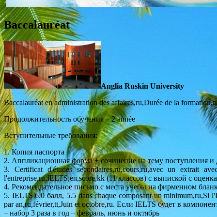
Baccalauréat
Anglia Ruskin University
Baccalauréat en administration des affaires,ru,Durée de la formation,r
Продолжительность обучения – 2 année
Вступительные требования:
1. Копия паспорта
2. Аппликационная форма + сочинение на тему поступления и
3. Certificat d'études secondaires,ru,cours,ru,avec un extrait 
l'entreprise,ru,IELTS,en,score,kk (11 классов) с выпиской с о
4. Рекомендательное письмо с места учебы на фирменном блан
5. IELTS 6.0 балл, 5.5 dans chaque composant un minimum,ru,Si l'IEL
par an,ru,février,tt,Juin et octobre,ru. Если IELTS будет в комп
– набор 3 раза в год – февраль, июнь и октябрь