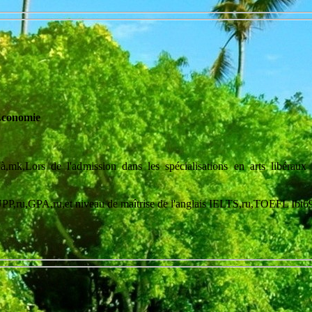
Économie
u'à,mk,Lors de l'admission dans les spécialisations en arts libéra
'UPP,ru,GPA,ru,et niveau de maîtrise de l'anglais IELTS,ru,TOEFL Ibt6