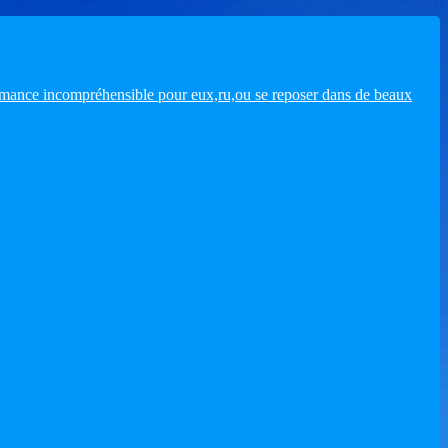
romance incompréhensible pour eux,ru,ou se reposer dans de beaux