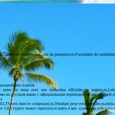
u,Conditions d'entrée,ru,Copie du passeport,ru,Formulaire de candidature,
 дальнейших планов
avec notes en russe avec une traduction officielle en anglais,ru,L
ценками на русском языке с официальным переводом на английский 
ке
TS sera dans le composant,ru,l'étudiant peut venir prendre,ru,mois,r
оненте 5.0, студент может приехать и взять 4 мес. курсы английско