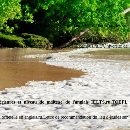
ficielle en anglais,ru,Lettre de recommandation du lieu d'études sur
69.
n en ingénierie,ru,Science,ru,après,ru,cursus d'études à l'Université,ru
yeur et à commencer à travailler sur le campus,ru,L'Université de
périeures et niveau de maîtrise de l'anglais IELTS,ru,TOEFL
n officielle en anglais,ru,Lettre de recommandation du lieu d'études sur
9.