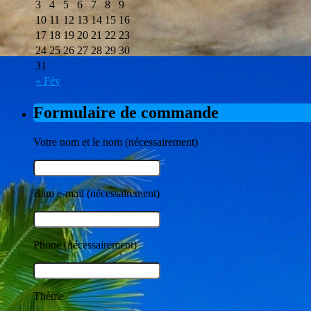
3
4
5
6
7
8
9
10
11
12
13
14
15
16
17
18
19
20
21
22
23
24
25
26
27
28
29
30
31
« Fév
Formulaire de commande
Votre nom et le nom (nécessairement)
Ваш e-mail (nécessairement)
Phone (nécessairement)
Thème