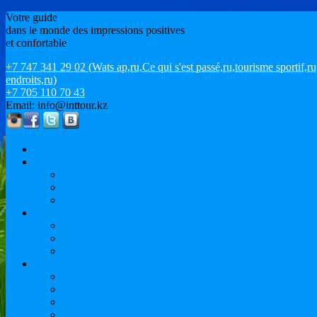
Votre guide
dans le monde des impressions positives
et confortable
+7 747 341 29 02 (Wats ap,ru,Ce qui s'est passé,ru,tourisme sportif
endroits,ru)
+7 705 110 70 43
Email: info@inttour.kz
La principale
MICE
Conférences et séminaires
Événement et du tourisme de motivation / ÉVÉNEMEN
Le tourisme sportif
Les installations de loisirs
Locations de vacances et croisières. tournée européenne
Vacances à la plage
Issyk-Kul
Etudier à l'étranger
Cours de langues
Préparation à l'Université
Baccalauréat
M.Sc.