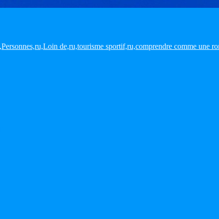
,ru,Personnes,ru,Loin de,ru,tourisme sportif,ru,comprendre comme une 
T