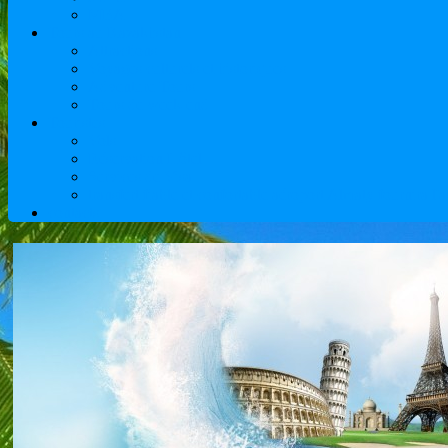
MBA
Tours au Kazakhstan
Attractions
Voyages culturels et historiques
Adventure Tours
Tours de week-end
Touristes
Vols
Réservation Hôtel
Services de Visa
transfert fiable et confortable aéroport Almaty fournira 
contacts