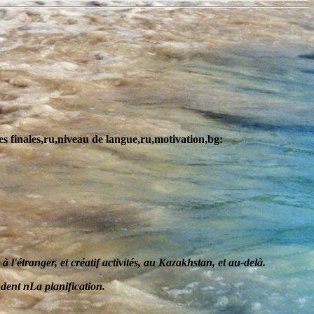
es finales,ru,niveau de langue,ru,motivation,bg:
à l'étranger, et
créatif
activités, au Kazakhstan, et au-delà.
udent
n
La planification
.