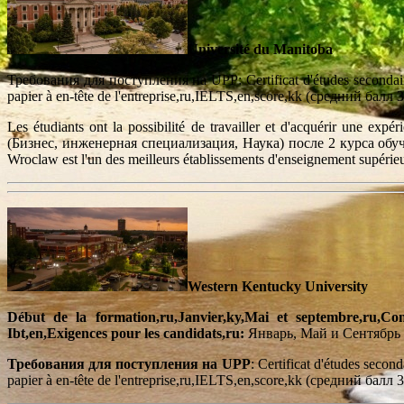
Université du Manitoba
Требования для поступления на UPP: Certificat d'études secondaires,
papier à en-tête de l'entreprise,ru,IELTS,en,score,kk (средний б
Les étudiants ont la possibilité de travailler et d'acquérir une expéri
(Бизнес, инженерная специализация, Наука) после 2 курса обучения
Wroclaw est l'un des meilleurs établissements d'enseignement supérieu
Western Kentucky University
Début de la formation,ru,Janvier,ky,Mai et septembre,ru,Co
Ibt,en,Exigences pour les candidats,ru:
Январь, Май и Сентябрь
Требования для поступления на UPP
: Certificat d'études secon
papier à en-tête de l'entreprise,ru,IELTS,en,score,kk (средний б