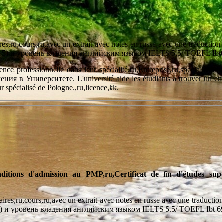
ru,cours,ru,avec un extrait avec notes en russe avec une traduction of
алл 3,5) и уровень владения английским языком IELTS 5,5/ TOEFL Ibt
ence professionnelle dans leur spécialité,ru,Entreprise,ru,spécialisatio
 в Университете. L'université aide les étudiants à trouver un emplo
r spécialisé de Pologne.,ru,licence,kk.
nditions d'admission au PMP,ru,Certificat de fin d'études su
daires,ru,cours,ru,avec un extrait avec notes en russe avec une traductio
алл 3) и уровень владения английским языком IELTS 5.5/ TOEFL Ibt 6