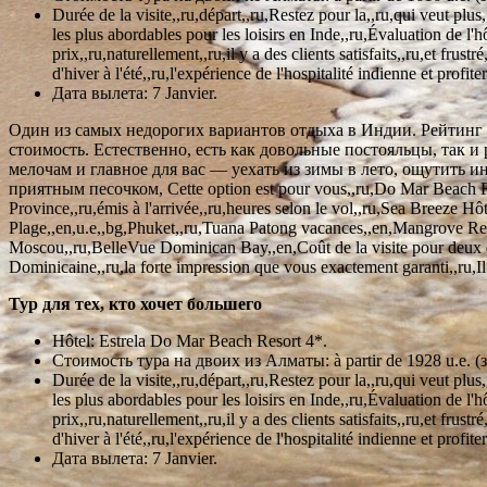
Durée de la visite,,ru,départ,,ru,Restez pour la,,ru,qui veut pl
les plus abordables pour les loisirs en Inde,,ru,Évaluation de l'
prix,,ru,naturellement,,ru,il y a des clients satisfaits,,ru,et frus
d'hiver à l'été,,ru,l'expérience de l'hospitalité indienne et profi
Дата вылета: 7 Janvier.
Один из самых недорогих вариантов отдыха в Индии. Рейтинг 
стоимость. Естественно, есть как довольные постояльцы, так 
мелочам и главное для вас — уехать из зимы в лето, ощутить 
приятным песочком, Cette option est pour vous,,ru,Do Mar Beach Resor
Province,,ru,émis à l'arrivée,,ru,heures selon le vol,,ru,Sea Breeze H
Plage,,en,u.e,,bg,Phuket,,ru,Tuana Patong vacances,,en,Mangrove Re
Moscou,,ru,BelleVue Dominican Bay,,en,Coût de la visite pour deux d
Dominicaine,,ru,la forte impression que vous exactement garanti,,ru,Il 
Тур для тех, кто хочет большего
Hôtel: Estrela Do Mar Beach Resort 4*.
Стоимость тура на двоих из Алматы: à partir de 1928 u.e. (
Durée de la visite,,ru,départ,,ru,Restez pour la,,ru,qui veut pl
les plus abordables pour les loisirs en Inde,,ru,Évaluation de l'
prix,,ru,naturellement,,ru,il y a des clients satisfaits,,ru,et frus
d'hiver à l'été,,ru,l'expérience de l'hospitalité indienne et profi
Дата вылета: 7 Janvier.