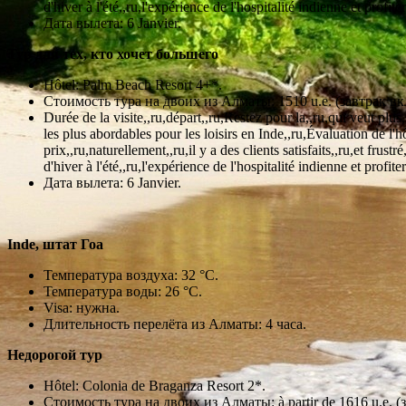
d'hiver à l'été,,ru,l'expérience de l'hospitalité indienne et profi
Дата вылета: 6 Janvier.
Тур для тех, кто хочет большего
Hôtel: Palm Beach Resort 4+*.
Стоимость тура на двоих из Алматы: 1510 u.e. (завтрак вк
Durée de la visite,,ru,départ,,ru,Restez pour la,,ru,qui veut pl
les plus abordables pour les loisirs en Inde,,ru,Évaluation de l'
prix,,ru,naturellement,,ru,il y a des clients satisfaits,,ru,et frus
d'hiver à l'été,,ru,l'expérience de l'hospitalité indienne et profi
Дата вылета: 6 Janvier.
Inde, штат Гоа
Температура воздуха: 32 °С.
Температура воды: 26 °С.
Visa: нужна.
Длительность перелёта из Алматы: 4 часа.
Недорогой тур
Hôtel: Сolonia de Braganza Resort 2*.
Стоимость тура на двоих из Алматы: à partir de 1616 u.e. (