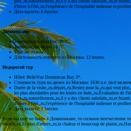
prix,,ru,naturellement,,ru,il y a des clients satisfaits,,ru,et frus
d'hiver à l'été,,ru,l'expérience de l'hospitalité indienne et profi
Дата вылета: 6 Janvier.
Доминикана
Температура воздуха: 30 °С.
Температура воды: 26 °С.
Visa: не нужна.
Длительность перелёта из Москвы: 12 heures.
Недорогой тур
Hôtel: BelleVue Dominican Bay 3*.
Стоимость тура на двоих из Москвы: 1630 u.e. (всё включ
Durée de la visite,,ru,départ,,ru,Restez pour la,,ru,qui veut pl
les plus abordables pour les loisirs en Inde,,ru,Évaluation de l'
prix,,ru,naturellement,,ru,il y a des clients satisfaits,,ru,et frus
d'hiver à l'été,,ru,l'expérience de l'hospitalité indienne et profi
Дата вылета: 1 Janvier.
Если вы ещё не были в Доминикане, то сильное впечатление точ
monde,,ru,Et plus d'arbres,,ru,la chaleur et beaucoup de plaisir,,r