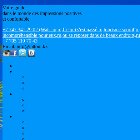
Votre guide
dans le monde des impressions positives
et confortable
+7 747 341 29 02 (Wats ap,ru,Ce qui s'est passé,ru,tourisme sportif
incompréhensible pour eux,ru,ou se reposer dans de beaux endroits,ru
+7 705 110 70 43
Email: info@inttour.kz
La principale
MICE
Conférences et séminaires
Événement et du tourisme de motivation / ÉVÉNEMEN
Le tourisme sportif
Les installations de loisirs
Locations de vacances et croisières. tournée européenne
Vacances à la plage
Issyk-Kul
Etudier à l'étranger
Cours de langues
Préparation à l'Université
Baccalauréat
M.Sc.