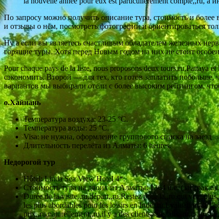
la nouvelle année pour eux est particulièrement compte,,ru, а
По запросу можно получить описание тура, стоимость и более
и отзывы о нём, посмотреть фотографии и ориентироваться толь
Ну а если вы являетесь счастливым обладателем железных нер
горящие туры. Хотя перед Новым годом на них не стоит особен
Pour chaque pays de la liste, nous proposons deux tours,ru,Pattaya 
сэкономить. Второй — для тех, кто готов заплатить побольше,
вариантов мы выбирали отели с более высоким рейтингом, чт
о.Хайнань
Температура воздуха: 23-25 °С.
Температура воды: 25 °С.
Visa: не нужна, оформление группового списка на заезд
Длительность перелёта из Алматы: 6 heures.
Недорогой тур
Hôtel: Linda Sea View Hotel 4*.
Стоимость тура на двоих из Алматы: 1364 u.e. (завтрак вк
Durée de la visite,,ru,départ,,ru,Restez pour la,,ru,qui veut pl
les plus abordables pour les loisirs en Inde,,ru,Évaluation de l'
prix,,ru,naturellement,,ru,il y a des clients satisfaits,,ru,et frus