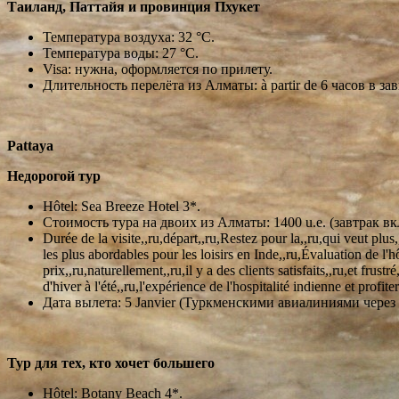
Таиланд, Паттайя и провинция Пхукет
Температура воздуха: 32 °С.
Температура воды: 27 °С.
Visa: нужна, оформляется по прилету.
Длительность перелёта из Алматы: à partir de 6 часов в з
Pattaya
Недорогой тур
Hôtel: Sea Breeze Hotel 3*.
Стоимость тура на двоих из Алматы: 1400 u.e. (завтрак вк
Durée de la visite,,ru,départ,,ru,Restez pour la,,ru,qui veut pl
les plus abordables pour les loisirs en Inde,,ru,Évaluation de l'
prix,,ru,naturellement,,ru,il y a des clients satisfaits,,ru,et frus
d'hiver à l'été,,ru,l'expérience de l'hospitalité indienne et profi
Дата вылета: 5 Janvier (Туркменскими авиалиниями через
Тур для тех, кто хочет большего
Hôtel: Botany Beach 4*.