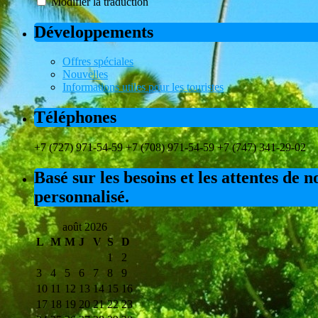
Modifier la traduction
Développements
Offres spéciales
Nouvelles
Informations utiles pour les touristes
Téléphones
+7 (727) 971-54-59 +7 (708) 971-54-59 +7 (747) 341-29-02
Basé sur les besoins et les attentes de 
personnalisé.
août 2026
L
M
M
J
V
S
D
1
2
3
4
5
6
7
8
9
10
11
12
13
14
15
16
17
18
19
20
21
22
23