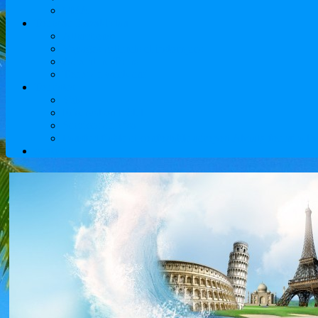
MBA
Tours au Kazakhstan
Attractions
Voyages culturels et historiques
Adventure Tours
Tours de week-end
Touristes
Vols
Réservation Hôtel
Services de Visa
transfert fiable et confortable aéroport Almaty fournira 
contacts