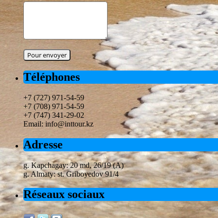
Téléphones
+7 (727) 971-54-59
+7 (708) 971-54-59
+7 (747) 341-29-02
Email: info@inttour.kz
Adresse
g. Kapchagay: 20 md, 26/19 (A)
g. Almaty: st. Griboyedov 91/4
Réseaux sociaux