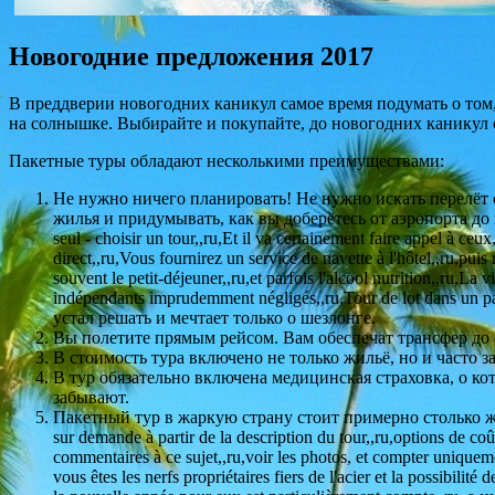
Новогодние предложения 2017
В преддверии новогодних каникул самое время подумать о том,
на солнышке. Выбирайте и покупайте, до новогодних каникул о
Пакетные туры обладают несколькими преимуществами:
Не нужно ничего планировать! Не нужно искать перелёт 
жилья и придумывать, как вы доберётесь от аэропорта до ме
seul - choisir un tour,,ru,Et il va certainement faire appel à ceux
direct,,ru,Vous fournirez un service de navette à l'hôtel,,ru,pu
souvent le petit-déjeuner,,ru,et parfois l'alcool nutrition,,ru,L
indépendants imprudemment négligés,,ru,Tour de lot dans un 
устал решать и мечтает только о шезлонге.
Вы полетите прямым рейсом. Вам обеспечат трансфер до о
В стоимость тура включено не только жильё, но и часто з
В тур обязательно включена медицинская страховка, о к
забывают.
Пакетный тур в жаркую страну стоит примерно столько же, b
sur demande à partir de la description du tour,,ru,options de coût
commentaires à ce sujet,,ru,voir les photos, et compter uniquemen
vous êtes les nerfs propriétaires fiers de l'acier et la possibili