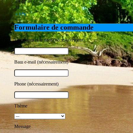
24
25
26
27
28
29
30
31
« Fév
Formulaire de commande
Votre nom et le nom (nécessairement)
Ваш e-mail (nécessairement)
Phone (nécessairement)
Thème
Message