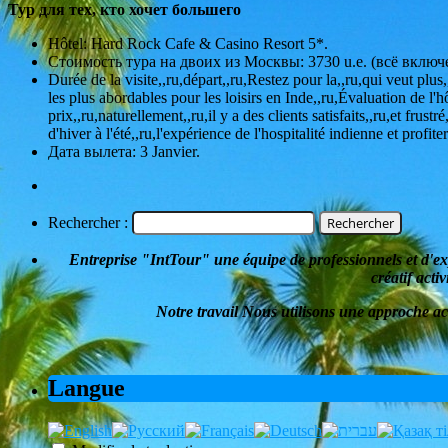
Тур для тех, кто хочет большего
Hôtel: Hard Rock Cafe & Casino Resort 5*.
Стоимость тура на двоих из Москвы: 3730 u.e. (всё включ
Durée de la visite,,ru,départ,,ru,Restez pour la,,ru,qui veut pl
les plus abordables pour les loisirs en Inde,,ru,Évaluation de l'
prix,,ru,naturellement,,ru,il y a des clients satisfaits,,ru,et frus
d'hiver à l'été,,ru,l'expérience de l'hospitalité indienne et profi
Дата вылета: 3 Janvier.
Rechercher :
Entreprise
"
IntTour
"
une équipe de professionnels et d'e
créatif
activ
Notre travail
Nous utilisons une approche ac
Langue