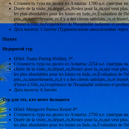
Стоимость тура на двоих из Алматы: 1700 u.e. (завтрак вк
Durée de la visite,,ru,départ,,ru,Restez pour la,,ru,qui veut pl
les plus abordables pour les loisirs en Inde,,ru,Évaluation de l'
prix,,ru,naturellement,,ru,il y a des clients satisfaits,,ru,et frus
d'hiver à l'été,,ru,l'expérience de l'hospitalité indienne et profi
Дата вылета: 5 Janvier (Туркменскими авиалиниями через
Пхукет
Недорогой тур
Hôtel: Tuana Patong Holiday 3*.
Стоимость тура на двоих из Алматы: 2254 u.e. (завтрак вк
Durée de la visite,,ru,départ,,ru,Restez pour la,,ru,qui veut pl
les plus abordables pour les loisirs en Inde,,ru,Évaluation de l'
prix,,ru,naturellement,,ru,il y a des clients satisfaits,,ru,et frus
d'hiver à l'été,,ru,l'expérience de l'hospitalité indienne et profi
Дата вылета: 6 Janvier.
Тур для тех, кто хочет большего
Hôtel: Mangrove Panwa Resort 4*.
Стоимость тура на двоих из Алматы: 2750 u.e. (завтрак вк
Durée de la visite,,ru,départ,,ru,Restez pour la,,ru,qui veut pl
les plus abordables pour les loisirs en Inde,,ru,Évaluation de l'