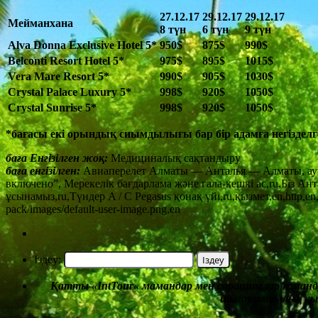
27.12.17
29.12.17
29.12.17
Мейманхана
8 түн
6 түн
9 түн
Alva Donna Exclusive Hotel 5*
950
$
875
$
990
$
Belconti Resort Hotel 5*
975
$
895
$
1015
$
Vera Mare Resort 5*
990
$
905
$
1030
$
Crystal Palace Luxury 5*
998
$
920
$
1050
$
Crystal Sunrise 5*
998
$
920$
1050$
*бағасы екі орындық сиымдылығы бар бір адамға негіздел
баға
Енгізілген жоқ:
Медициналық сақтандыру
баға
енгізілген:
Авиаперелет Алматы — Анталья — Алматы, ауы
включено”, Мерекелік бағдарлама және гала-кешкі ас,ru,Біз А
ұсынамыз,ru,Түндер A / C Pegasus қонақ үйі,ru,қызмет,en,http,en,I
pack/images/default-user-image.png,en
Іздеу:
Қатты
«
IntTour
«
мамандар мен сарапшылар коман
шығармашылық
қы