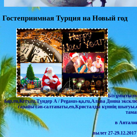
Гостеприимная Турция на Новый год
Біз ұмытылм
бар,ru,Кету,ru,Түндер A / Pegasus-қа,ru,Альва Донна эксклю
сарайы сән-салтанаты,en,Кристалды күннің шығуы,
тама
в Анталии
вылет 27-29.12.2017 