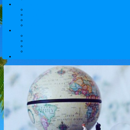
Қазақстанда турлар
Көрнекті
Мәдени және тарихи турлар
Adventure турлар
Демалыс турлар
Туристер
Рейстер
Қонақ үй орындарын брондау
Visa қызметтер
Сенімді және ыңғайлы трансфер Алматы әуежайы тур
Байланыстар,ru