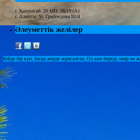
г. Қапшағай: 20 MD, 26/19 (А)
г. Алматы: St. Грибоедова 91/4
Әлеуметтік желілер
Кейде бір күн, басқа жерде жұмсалған, Ол көп береді, өмір он 