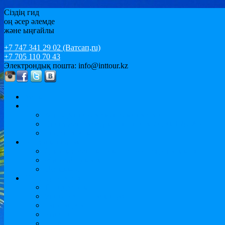
Сіздің гид
оң әсер әлемде
және ыңғайлы
+7 747 341 29 02 (Ватсап,ru)
+7 705 110 70 43
Электрондық пошта: info@inttour.kz
басты
MICE
Конференциялар мен семинарлар
Оқиға және уәждемелік туризм / ОҚИҒАЛАР
Спорт туризм
Бос уақыт параметрлері
Демалыс және мереке Cruises. Еуропалық тур
Жағажай демалыс
Ыстықкөл
Шетелде зерттеу
Тіл курстары
Университет Дайындау
Бакалавриат
Магистр
MBA