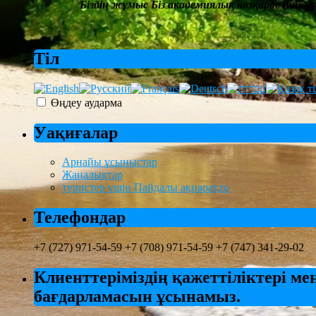
Біздің жұмыс
Біз академиялық көзқарас пайд
Тіл
Өңдеу аударма
Уақиғалар
Арнайы ұсыныстар
Жаңалықтар
туристер үшін Пайдалы ақпарат,ru
Телефондар
+7 (727) 971-54-59 +7 (708) 971-54-59 +7 (747) 341-29-02
Клиенттеріміздің қажеттіліктері мен 
бағдарламасын ұсынамыз.