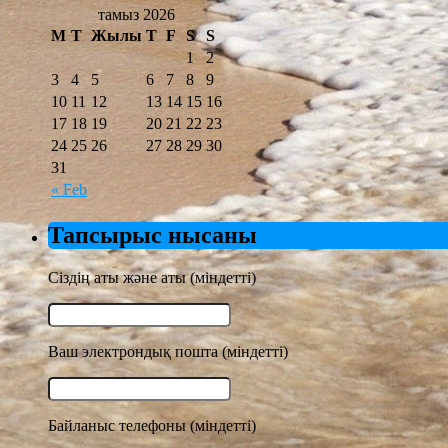
тамыз 2026
М
T
Жылы
T
F
S
S
1
2
3
4
5
6
7
8
9
10
11
12
13
14
15
16
17
18
19
20
21
22
23
24
25
26
27
28
29
30
31
« Feb
Тапсырыс нысаны
Сіздің аты және аты (міндетті)
Ваш электрондық пошта (міндетті)
Байланыс телефоны (міндетті)