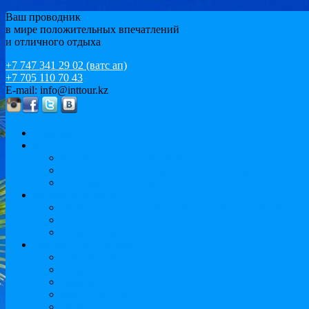
Ваш проводник
в мире положительных впечатлений
и отличного отдыха
+7 747 341 29 02 (ватс ап)
+7 705 110 70 43
E-mail: info@inttour.kz
Главная
MICE
Конференции и семинары
Событийный и мотивационный туризм / ИВЕНТ
Спортивный туризм
Варианты отдыха
Экскурсионный отдых и круизы. Тур по Европе
Пляжный отдых
Иссык-Куль
Обучение за рубежом
Языковые курсы
Подготовка к университету
Бакалавриат
Магистратура
MBA