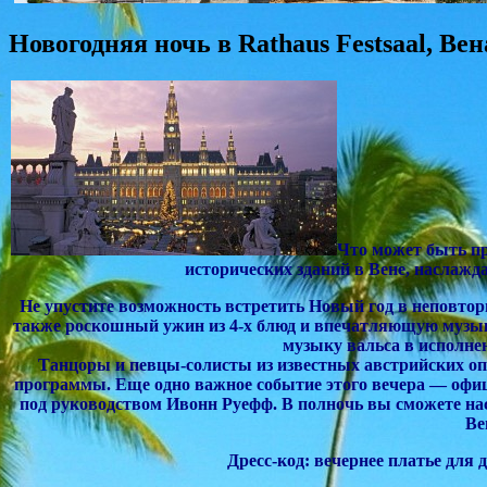
Новогодняя ночь в Rathaus Festsaal, Вен
Что может быть пр
исторических зданий в Вене, наслаж
Не упустите возможность встретить Новый год в неповтор
также роскошный ужин из 4-х блюд и впечатляющую музы
музыку вальса в исполнен
Танцоры и певцы-солисты из известных австрийских оп
программы. Еще одно важное событие этого вечера — оф
под руководством Ивонн Руефф. В полночь вы сможете на
Ве
Дресс-код: вечернее платье для 