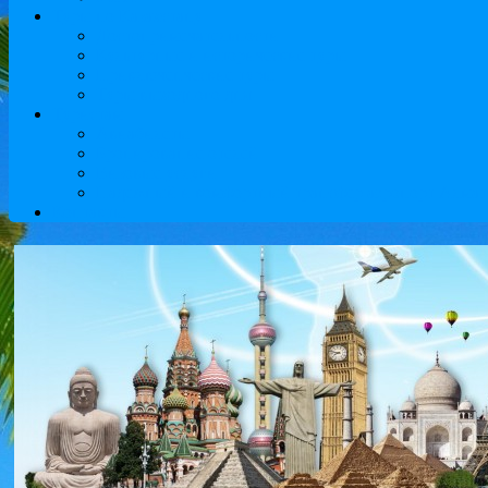
Туры по Казахстану
Достопримечательности
Культурные и исторические туры
Приключенческие туры
Туры выходного дня
Туристам
Авиабилеты
Бронирование отелей
Визовые услуги
Надежный и комфортный трансфер аэропорт Алматы
Контакты