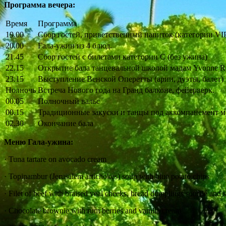
Программа вечера:
Время
Программа
19.00
Сбор гостей, приветственный напиток (категории VIP, 
20.00
Гала-ужин из 4 блюд.
21.45
Сбор гостей с билетами категории C (без ужина)
22.15
Открытие бала танцевальной школой мадам Yvonne R
23.15
Выступление Венской Оперетты (арии, дуэты, балет)
Полночь
Встреча Нового года на Гранд балконе, фейерверк.
00.05
Полночный вальс
00.15
Традиционные закуски и танцы под аккомпанемент муз
02.30
Окончание бала
Меню Гала-ужина:
· Tuna tartare on avocado cream
· Topinambur (Jerusalem artichokes) soup with blue potato chips
· Filet of beef with braised veal cheeks, bread dumplings soufflé and 
· Chocolate brownie with rum berries and vanilla cream