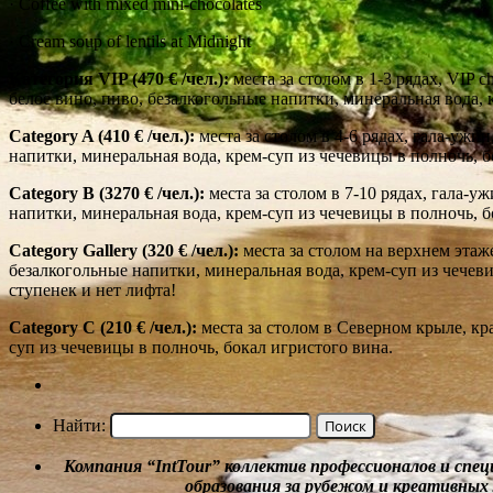
· Coffee with mixed mini-chocolates
· Cream soup of lentils at Midnight
Категория VIP (470 € /чел.):
места за столом в 1-3 рядах, VIP 
белое вино, пиво, безалкогольные напитки, минеральная вода, 
Category A (410 € /чел.):
места за столом в 4-6 рядах, гала-ужи
напитки, минеральная вода, крем-суп из чечевицы в полночь, б
Category B (3270 € /чел.):
места за столом в 7-10 рядах, гала-у
напитки, минеральная вода, крем-суп из чечевицы в полночь, б
Category Gallery (320 € /чел.):
места за столом на верхнем этаж
безалкогольные напитки, минеральная вода, крем-суп из чечеви
ступенек и нет лифта!
Category С (210 € /чел.):
места за столом в Северном крыле, кр
суп из чечевицы в полночь, бокал игристого вина.
Найти:
Компания
“
IntTour
”
коллектив профессионалов и спе
образования за рубежом и
креативных