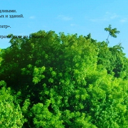
одливами.
ых и зданий.
еатр».
трах и даже на крышах.