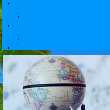
Туры по Казахстану
Достопримечательности
Культурные и исторические туры
Приключенческие туры
Туры выходного дня
Туристам
Авиабилеты
Бронирование отелей
Визовые услуги
Надежный и комфортный трансфер аэропорт Алматы
Контакты