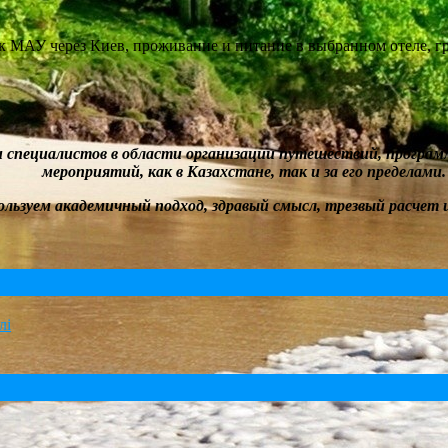
/к МАУ через Киев, проживание и питание в выбранном отеле, 
и специалистов в
области
организации путешествий
, програм
мероприятий, как в Казахстане, так и за его пределами.
ользуем академичный подход, здравый смысл, трезвый расчет