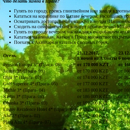
Что делать зимой в Праге?
Гулять по городу, греясь глинтвейном или заходя в уютн
Кататься на кораблике по Влтаве вечером, восхищаясь пр
Осматривать достопримечательности изнутри (Националь
Сходить на симфонический концерт произведений Моцарт
Гулять по городу вечером, наслаждаясь очарованием арх
Кататься на коньках. Катков в Праге множество: открыты
Поехать в Аквапарк и кататься с водных горок.
21.12.2017,
23.12
Отель
8 ночей из Алматы
6 но
Pension Europa 3* (Прага- 08)
от 170 000 KZT
от 16
Jasmin 3* (Прага- 09)
от 170 000 KZT
от 16
Olga 3* (Прага- 07)
от 174 000 KZT
от 16
Golf Superior 4* (Прага- 05)
от 177 000 KZT
от 16
Michle 3* (Прага- 04)
от 183 000 KZT
от 16
Karlin 3* (Прага- 08)
от 186 000 KZT
от 17
Olsanka 3* (Прага- 03)
от 192 000 KZT
от 17
Emmy Rezidence Hotel 4* (Прага- 04)
от 192 000 KZT
от 17
Abe 3* (Прага- 02)
от 192 000 KZT
от 17
Plaza Alta 4* (Прага- 07)
от 199 000 KZT
от 18