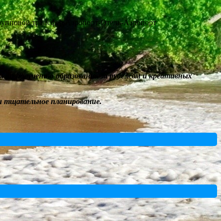
групповой трансфер Аэропорт-Отель-Аэропорт
м по получению образования за рубежом и
креативных
 и тщательное
п
ланирование
.