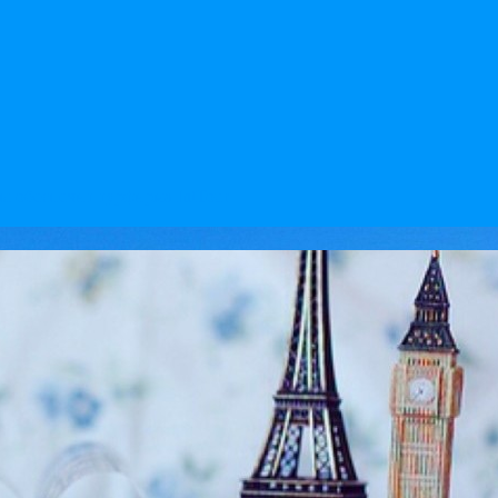
 обеспечит турфирма IntTour