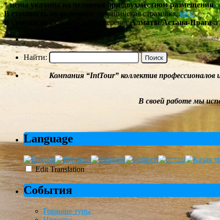
* цены указаны на человека при двухместном размещении
В стоимость
не включено:
медицинская страховка,
виза
.
В стоимость
включено:
авиаперелет
Алматы/Астана-Прага
а
Найти:
Компания
“
IntTour
”
коллектив профессионалов 
В своей работе мы
исп
Language
Edit Translation
События
Горящие туры
Новости