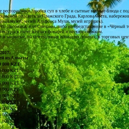
ые ресторанчики, пробуя суп в хлебе и сытные мясные блюда с п
екрасной подсветкой Пражского Града, Карлова моста, набережн
ный музей, музей Альфонса Мухи, музей игрушек).
а, Дворжака, или Сметаны, либо на представление в «Чёрный т
итектуры в свете жёлтых фонарей и лёгким снежком.
е и закрытые, на центральных площадях, улицах, в торговых цен
.2017,
чей из Алматы
0 000 KZT
0 000 KZT
2 000 KZT
5 000 KZT
9 000 KZT
2 000 KZT
6 000 KZT
6 000 KZT
6 000 KZT
1 000 KZT