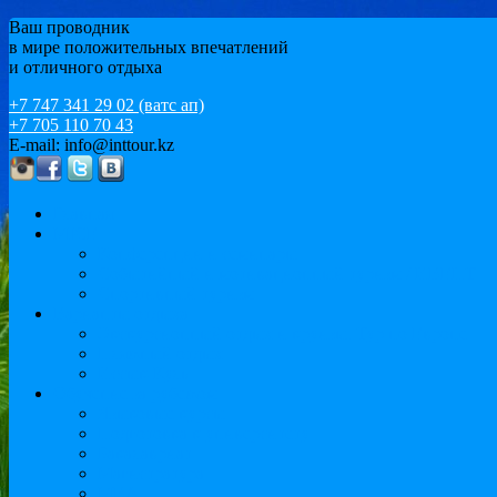
Ваш проводник
в мире положительных впечатлений
и отличного отдыха
+7 747 341 29 02 (ватс ап)
+7 705 110 70 43
E-mail: info@inttour.kz
Главная
MICE
Конференции и семинары
Событийный и мотивационный туризм / ИВЕНТ
Спортивный туризм
Варианты отдыха
Экскурсионный отдых и круизы. Тур по Европе
Пляжный отдых
Иссык-Куль
Обучение за рубежом
Языковые курсы
Подготовка к университету
Бакалавриат
Магистратура
MBA