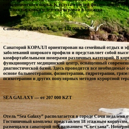
субтропического парка. К услугам гостей фитнес-центр, бе
частная парковка и детская игровая площадка
Санаторий «КОРАЛЛ» — от 142 000 KZT
Санаторий КОРАЛЛ ориентирован на семейный отдых и эф
заболеваний широкого профиля и представляет собой высо
комфортабельными номерами различных категорий. В кор
функционирует медицинский центр, оснащенный современн
диагностической базой. Здесь проводятся все необходимые 
основе бальнеотерапии, физиотерапии, гидротерапии, грязе
психотерапии и других популярных методов курортной тер
SEA GALAXY — от 207 000 KZT
Отель “Sea Galaxy” располагается в городе Сочи недалеко 
Гостиничный комплекс представлен 18 этажным корпусом, 
размещался санаторий под названием “Светлана”. Номерно