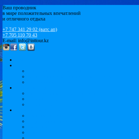
Ваш проводник
в мире положительных впечатлений
и отличного отдыха
+7 747 341 29 02 (ватс ап)
+7 705 110 70 43
E-mail: info@inttour.kz
Главная
MICE
Конференции и семинары
Событийный и мотивационный туризм / ИВЕНТ
Спортивный туризм
Варианты отдыха
Экскурсионный отдых и круизы. Тур по Европе
Пляжный отдых
Иссык-Куль
Обучение за рубежом
Языковые курсы
Подготовка к университету
Бакалавриат
Магистратура
MBA