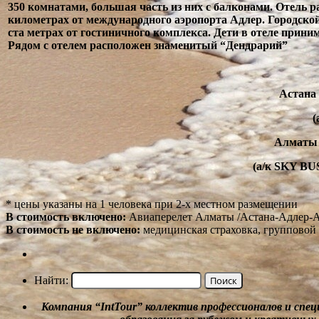
350 комнатами, большая часть из них с балконами. Отель ра
километрах от международного аэропорта Адлер. Городской
ста метрах от гостиничного комплекса. Дети в отеле прини
Рядом с отелем расположен знаменитый “Дендрарий”
Астана
(
Алматы
(а/к SKY BUS
* цены указаны на 1 человека при 2-х местном размещении
В стоимость
включено:
Авиаперелет Алматы /Астана-Адлер-Ал
В стоимость не
включено:
медицинская страховка, групповой
Найти:
Компания
“
IntTour
”
коллектив профессионалов и спе