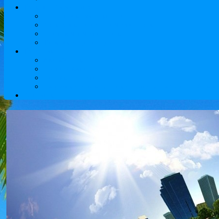
Туры по Казахстану
Достопримечательности
Культурные и исторические туры
Приключенческие туры
Туры выходного дня
Туристам
Авиабилеты
Бронирование отелей
Визовые услуги
Надежный и комфортный трансфер аэропорт Алматы
Контакты