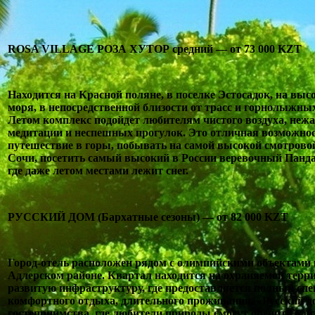
ROSA VILLAGE РОЗА ХУТОР средний — от 73 000 KZT
Находится на Красной поляне, в поселке Эстосадок, на высо
моря, в непосредственной близости от трасс и горнолыжны
Летом комплекс подойдет любителям чистого воздуха, нежа
медитации и неспешных прогулок. Это отличная возможно
путешествие в горы, побывать на самой высокой смотрово
Сочи, посетить самый высокий в России веревочный Панд
где даже летом местами лежит снег.
РУССКИЙ ДОМ (Бархатные сезоны) — от 82 000 KZT
Город-отель расположен рядом с олимпийскими объектами 
Адлерском районе. Квартал находится на охраняемой терр
развитую инфраструктуру, где предоставляется полный спе
комфортного отдыха, длительного проживания. «Русский до
гостеприимства, где любители природы смогут оценить бли