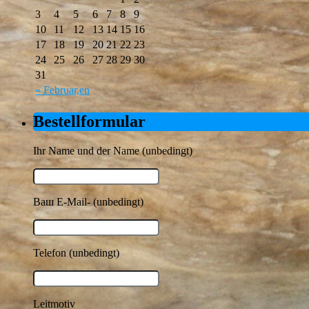
3
4
5
6
7
8
9
10
11
12
13
14
15
16
17
18
19
20
21
22
23
24
25
26
27
28
29
30
31
« Februar,en
Bestellformular
Ihr Name und der Name (unbedingt)
Ваш E-Mail- (unbedingt)
Telefon (unbedingt)
Leitmotiv