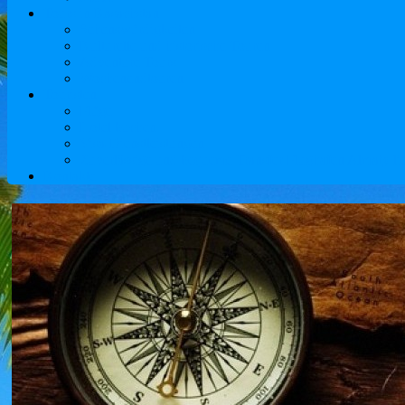
Tours in Kasachstan
Sehenswürdigkeiten
Kulturelle und historische Touren
Adventure Tours
Wochenendtouren
Touristen
Flüge
Hotel buchen
Visa-Dienstleistungen
Zuverlässige und bequeme Transfer Flughafen Almaty lief
Kontakte