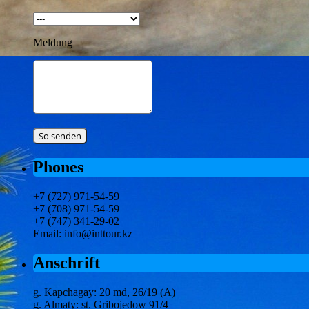
Meldung
Phones
+7 (727) 971-54-59
+7 (708) 971-54-59
+7 (747) 341-29-02
Email: info@inttour.kz
Anschrift
g. Kapchagay: 20 md, 26/19 (A)
g. Almaty: st. Gribojedow 91/4