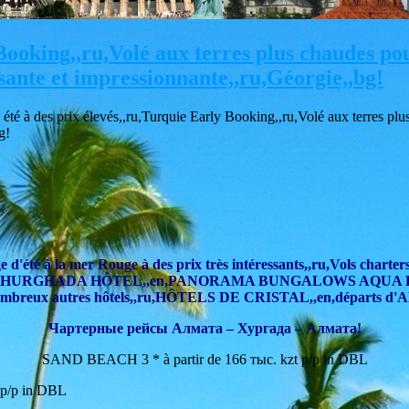
 Booking,,ru,Volé aux terres plus chaudes p
sante et impressionnante,,ru,Géorgie,,bg!
été à des prix élevés,,ru,Turquie Early Booking,,ru,Volé aux terres p
g!
 d'été à la mer Rouge à des prix très intéressants,,ru,Vols char
MER HURGHADA HÔTEL,,en,PANORAMA BUNGALOWS AQUA
mbreux autres hôtels,,ru,HÔTELS DE CRISTAL,,en,départs d'Alm
Чартерные рейсы Алмата – Хургада – Алмата!
SAND BEACH 3 * à partir de 166 тыс. kzt p/p in DBL
p/p in DBL