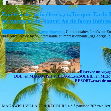
En été à des prix élevés,,ru,Turquie Early
les vacances du Nouvel An de façon intéres
février 6, 2018
administrateur
Nouvelles
Commentaires fermés
sur En 
du Nouvel An de façon intéressante et impressionnante,,ru,Géorgie,,b
Réservez un voyage
DBL,,en,MAGAWISH VILLAGE,,en,SOLEIL,,en,
RESORT,,en,et de no
MAGAWISH VILLAGE & RECOURS 4 * à partir de 202 тыс. kzt 