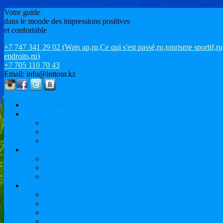
Votre guide
dans le monde des impressions positives
et confortable
+7 747 341 29 02 (Wats ap,ru,Ce qui s'est passé,ru,tourisme sportif
endroits,ru)
+7 705 110 70 43
Email: info@inttour.kz
La principale
MICE
Conférences et séminaires
Événement et du tourisme de motivation / ÉVÉNEMEN
Le tourisme sportif
Les installations de loisirs
Locations de vacances et croisières. tournée européenne
Vacances à la plage
Issyk-Kul
Etudier à l'étranger
Cours de langues
Préparation à l'Université
Baccalauréat
M.Sc.