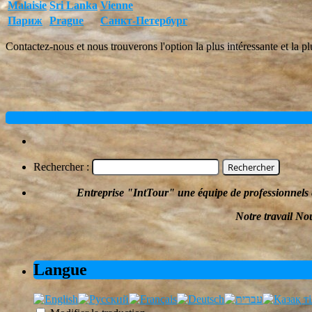
Malaisie
Sri Lanka
Vienne
Париж
Prague
Санкт-Петербург
Contactez-nous et nous trouverons l'option la plus intéressante et la pl
«
Older Entries
Rechercher :
Entreprise
"
IntTour
"
une équipe de professionnels 
Notre travail
Nou
Langue