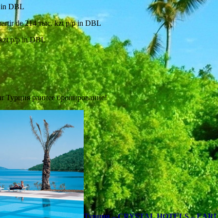
 in DBL
e 214 тыс. kzt p/p in DBL
zt p/p in DBL
ur Турция раннее бронирование!
Турция – CRYSTAL HOTELS – EARL