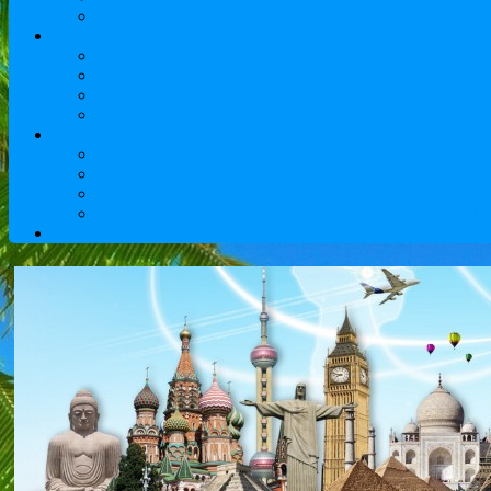
MBA
Tours au Kazakhstan
Attractions
Voyages culturels et historiques
Adventure Tours
Tours de week-end
Touristes
Vols
Réservation Hôtel
Services de Visa
transfert fiable et confortable aéroport Almaty fournira 
contacts