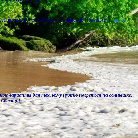
s et impressions, nous aiderons nos visites du Nouvel An,,ru
здесь.
дные варианты для тех, кому нужно погреться на солнышке.
а месяца!