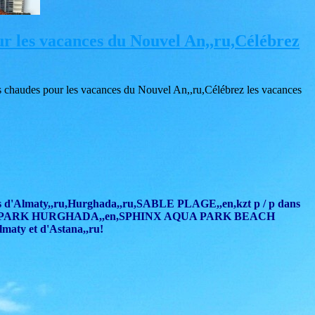
our les vacances du Nouvel An,,ru,Célébrez
lus chaudes pour les vacances du Nouvel An,,ru,Célébrez les vacances
ters d'Almaty,,ru,Hurghada,,ru,SABLE PLAGE,,en,kzt p / p dans
 PARK HURGHADA,,en,SPHINX AQUA PARK BEACH
aty et d'Astana,,ru!