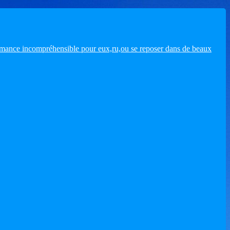
romance incompréhensible pour eux,ru,ou se reposer dans de beaux