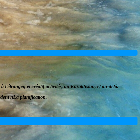
à l'étranger, et
créatif
activités, au Kazakhstan, et au-delà.
udent
n
La planification
.