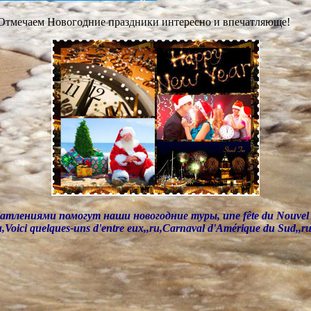
Отмечаем Новогодние праздники интересно и впечатляюще!
иями помогут наши новогодние туры, une fête du Nouvel An sous
,Voici quelques-uns d'entre eux,,ru,Carnaval d'Amérique du Sud,,ru