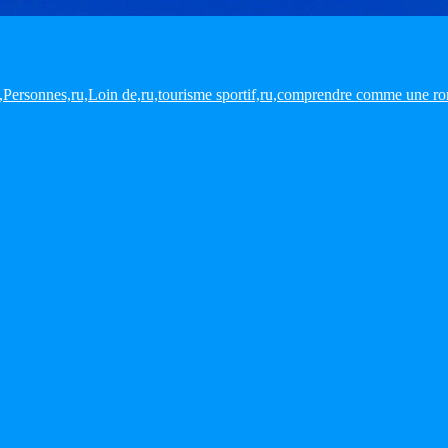
,ru,Personnes,ru,Loin de,ru,tourisme sportif,ru,comprendre comme une 
T