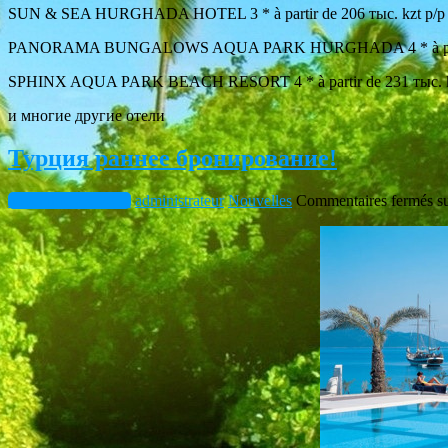
SUN & SEA HURGHADA HOTEL 3 * à partir de 206 тыс. kzt p/p
PANORAMA BUNGALOWS AQUA PARK HURGHADA 4 * à partir d
SPHINX AQUA PARK BEACH RESORT 4 * à partir de 231 тыс. k
и многие другие отели
Турция раннее бронирование!
novembre 23, 2017
administrateur
Nouvelles
Commentaires fermés
s