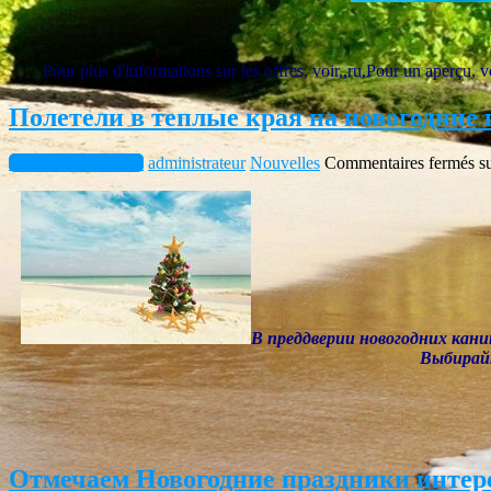
Pour plus d'informations sur les offres, voir,,ru,Pour un aperçu,
Полетели в теплые края на новогодние
novembre 20, 2017
administrateur
Nouvelles
Commentaires fermés
su
В преддверии новогодних кани
Выбирайт
Отмечаем Новогодние праздники интер