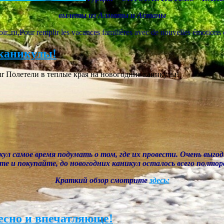
вылеты из Алматы и Астаны
 voir,,ru,Pour remplir les vacances familières avec de nouvelles émotion
 каникулы!
r Полетели в теплые края на новогодние каникулы!
кул самое время подумать о том, где их провести. Очень выго
е и покупайте, до новогодних каникул осталось всего полтор
Краткий обзор смотрите
здесь:
есно и впечатляюще!