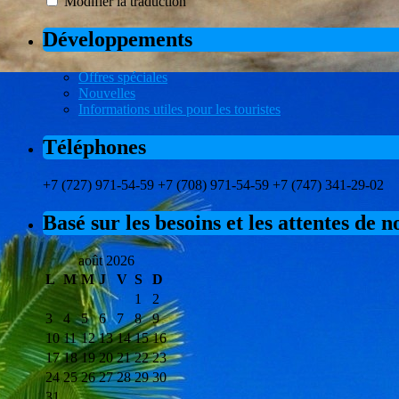
Modifier la traduction
Développements
Offres spéciales
Nouvelles
Informations utiles pour les touristes
Téléphones
+7 (727) 971-54-59 +7 (708) 971-54-59 +7 (747) 341-29-02
Basé sur les besoins et les attentes de 
août 2026
L
M
M
J
V
S
D
1
2
3
4
5
6
7
8
9
10
11
12
13
14
15
16
17
18
19
20
21
22
23
24
25
26
27
28
29
30
31