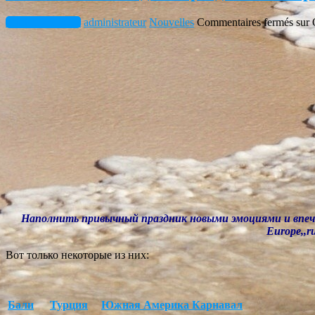
octobre 25, 2017
administrateur
Nouvelles
Commentaires fermés
sur 
Наполнить привычный праздник новыми эмоциями и впечатлен
Europe,,ru
Вот только некоторые из них:
Бали
Турция
Южная Америка Карнавал