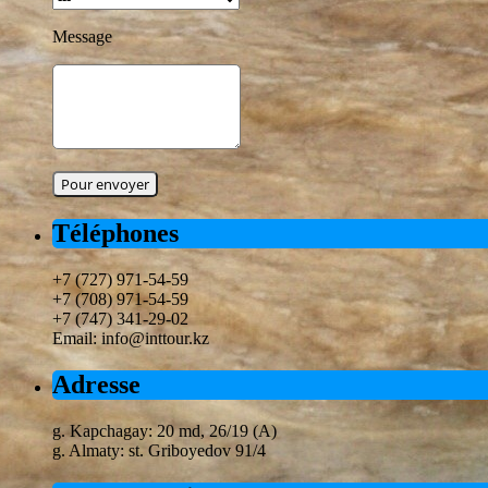
Message
Téléphones
+7 (727) 971-54-59
+7 (708) 971-54-59
+7 (747) 341-29-02
Email: info@inttour.kz
Adresse
g. Kapchagay: 20 md, 26/19 (A)
g. Almaty: st. Griboyedov 91/4