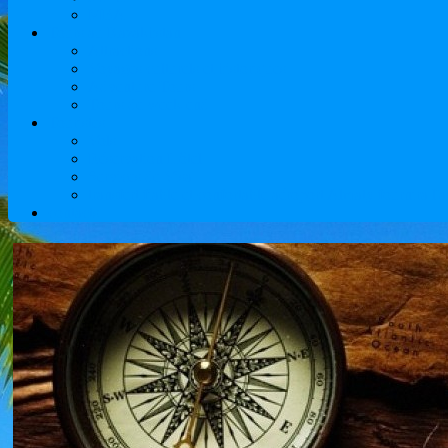
MBA
Tours au Kazakhstan
Attractions
Voyages culturels et historiques
Adventure Tours
Tours de week-end
Touristes
Vols
Réservation Hôtel
Services de Visa
transfert fiable et confortable aéroport Almaty fournira 
contacts