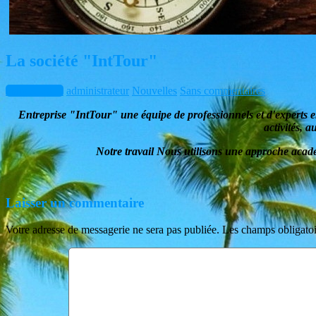
La société "IntTour"
mars 3, 2015
administrateur
Nouvelles
Sans commentaires
Entreprise
"
IntTour
"
une équipe de professionnels et d'experts 
activités, 
Notre travail
Nous utilisons une approche acad
Laisser un commentaire
Votre adresse de messagerie ne sera pas publiée.
Les champs obligatoi