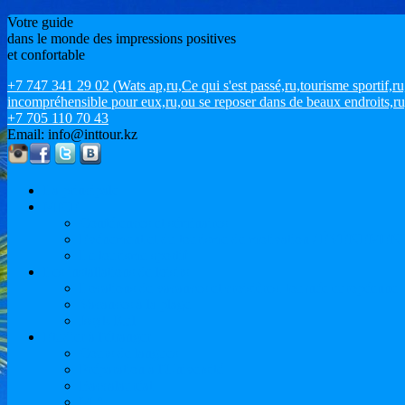
Votre guide
dans le monde des impressions positives
et confortable
+7 747 341 29 02 (Wats ap,ru,Ce qui s'est passé,ru,tourisme sportif
incompréhensible pour eux,ru,ou se reposer dans de beaux endroits,ru
+7 705 110 70 43
Email: info@inttour.kz
La principale
MICE
Conférences et séminaires
Événement et du tourisme de motivation / ÉVÉNEMEN
Le tourisme sportif
Les installations de loisirs
Locations de vacances et croisières. tournée européenne
Vacances à la plage
Issyk-Kul
Etudier à l'étranger
Cours de langues
Préparation à l'Université
Baccalauréat
M.Sc.