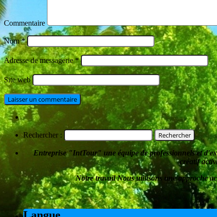
Commentaire
Nom
*
Adresse de messagerie
*
Site web
Rechercher :
Entreprise
"
IntTour
"
une équipe de professionnels et d'e
créatif
activ
Notre travail
Nous utilisons une approche ac
Langue