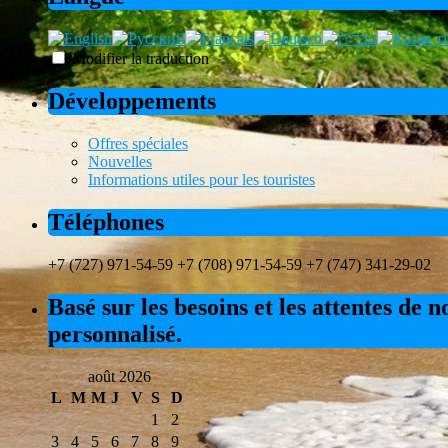
Modifier la traduction
Développements
Offres spéciales
Nouvelles
Informations utiles pour les touristes
Téléphones
+7 (727) 971-54-59 +7 (708) 971-54-59 +7 (747) 341-29-02
Basé sur les besoins et les attentes de 
personnalisé.
août 2026
L
M
M
J
V
S
D
1
2
3
4
5
6
7
8
9