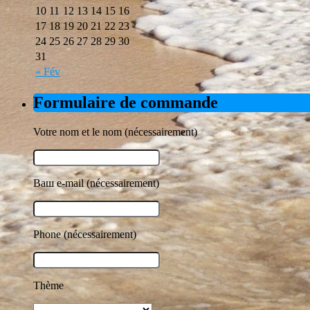
10
11
12
13
14
15
16
17
18
19
20
21
22
23
24
25
26
27
28
29
30
31
« Fév
Formulaire de commande
Votre nom et le nom (nécessairement)
Ваш e-mail (nécessairement)
Phone (nécessairement)
Thème