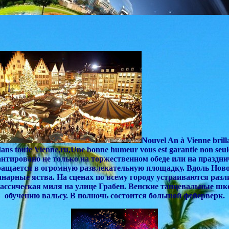
Nouvel An à Vienne brill
ans toute Vienne,ru,Une bonne humeur vous est garantie non seulem
гарантировано не только на торжественном обеде или на праздн
вращается в огромную развлекательную площадку.
Вдоль Ново
инарные яства
.
На сценах по всему городу устраиваются ра
ассическая миля на улице Грабен.
Венские танцевальные шк
обучению вальсу
. В полночь состоится большой фейерверк.