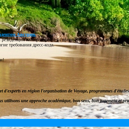
идентом Австрии
.
 резиденции императоров – во дворце Хофбург.
Сюда съезжается
гие требования дресс-кода.
ии
!
et d'experts en
région
l'organisation de Voyage
, programmes d'études 
s utilisons une approche académique, bon sens, bon jugement et pr