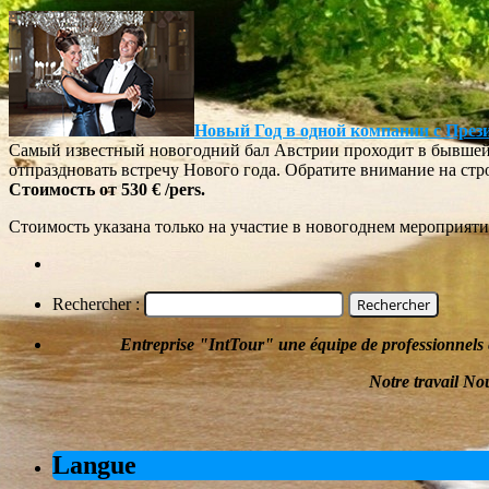
Новый Год в одной компании с През
Самый известный новогодний бал Австрии проходит в бывшей
отпраздновать встречу Нового года. Обратите внимание на стро
Стоимость от
530 €
/pers.
Стоимость указана только на участие в новогоднем мероприят
Rechercher :
Entreprise
"
IntTour
"
une équipe de professionnels 
Notre travail
Nou
Langue