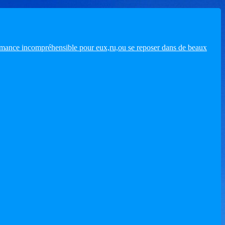
romance incompréhensible pour eux,ru,ou se reposer dans de beaux