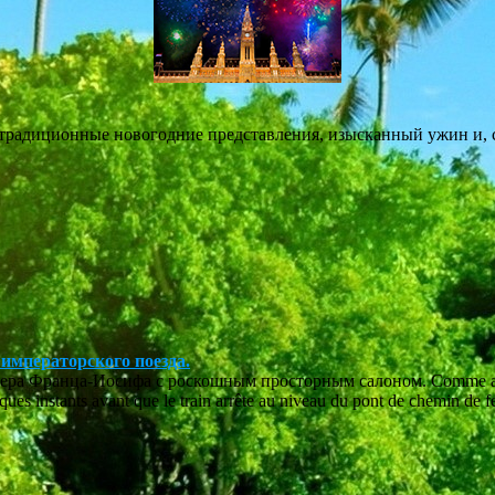
, традиционные новогодние представления, изысканный ужин и, 
императорского поезда.
Франца-Иосифа с роскошным просторным салоном. Comme ailleurs da
es instants avant que le train arrête au niveau du pont de chemin de f