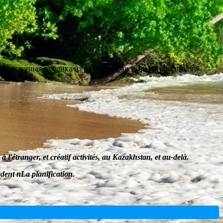
 изысканная публика из разных стран мира
, чтобы вместе
à l'étranger, et
créatif
activités, au Kazakhstan, et au-delà.
udent
n
La planification
.