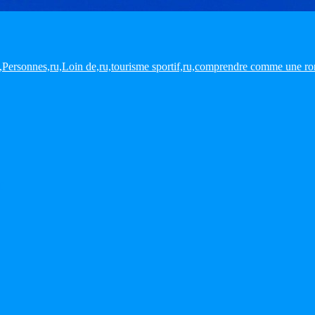
,ru,Personnes,ru,Loin de,ru,tourisme sportif,ru,comprendre comme une 
T