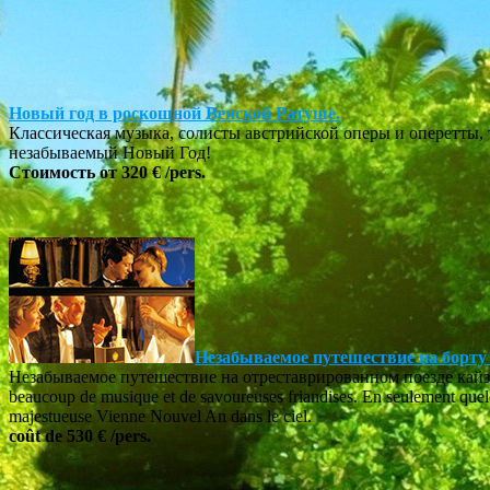
Новый год в роскошной Венской Ратуше.
Классическая музыка
, солисты австрийской оперы и оперетты
незабываемый Новый Год!
Стоимость от
32
0 €
/pers.
Незабываемое путешествие на борту 
Незабываемое путешествие на отреставрированном поезде кайзера 
beaucoup de musique et de savoureuses friandises. En seulement quelqu
majestueuse Vienne Nouvel An dans le ciel.
coût de
530 €
/pers.