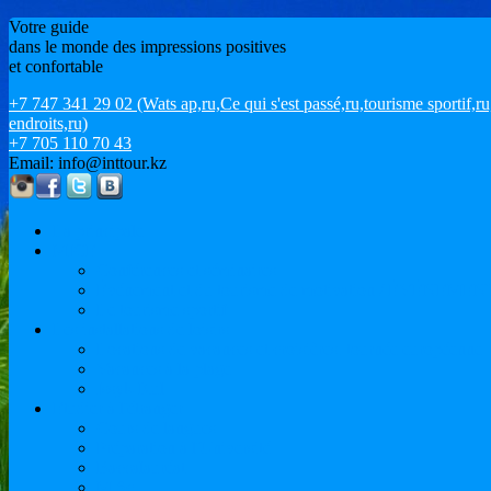
Votre guide
dans le monde des impressions positives
et confortable
+7 747 341 29 02 (Wats ap,ru,Ce qui s'est passé,ru,tourisme sportif
endroits,ru)
+7 705 110 70 43
Email: info@inttour.kz
La principale
MICE
Conférences et séminaires
Événement et du tourisme de motivation / ÉVÉNEMEN
Le tourisme sportif
Les installations de loisirs
Locations de vacances et croisières. tournée européenne
Vacances à la plage
Issyk-Kul
Etudier à l'étranger
Cours de langues
Préparation à l'Université
Baccalauréat
M.Sc.