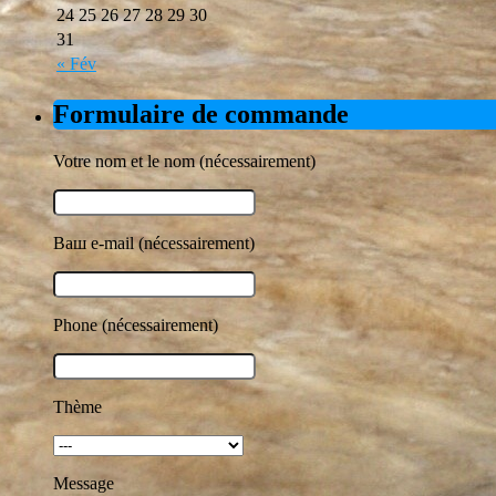
24
25
26
27
28
29
30
31
« Fév
Formulaire de commande
Votre nom et le nom (nécessairement)
Ваш e-mail (nécessairement)
Phone (nécessairement)
Thème
Message