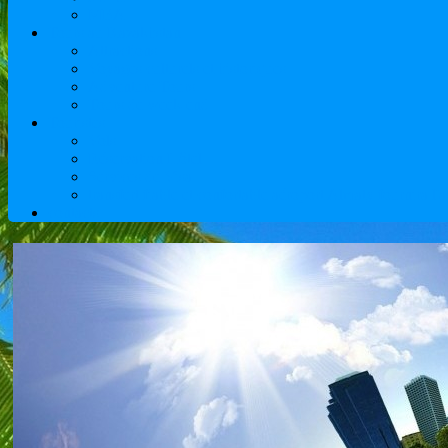
MBA
Tours au Kazakhstan
Attractions
Voyages culturels et historiques
Adventure Tours
Tours de week-end
Touristes
Vols
Réservation Hôtel
Services de Visa
transfert fiable et confortable aéroport Almaty fournira 
contacts