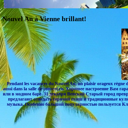
Nouvel An à Vienne brillant!
Pendant les vacances du Nouvel An, un plaisir orageux règne d
aussi dans la salle de concert,ru. Хорошее настроение Вам 
или в модном баре. 31 декабря Венский Старый город пре
предлагают отведать горячий пунш и традиционные кул
музыка. Особенно большой популярностью пользуется Кл