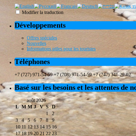
Modifier la traduction
Développements
Offres spéciales
Nouvelles
Informations utiles pour les touristes
Téléphones
+7 (727) 971-54-59 +7 (708) 971-54-59 +7 (747) 341-29-02
Basé sur les besoins et les attentes de 
août 2026
L
M
M
J
V
S
D
1
2
3
4
5
6
7
8
9
10
11
12
13
14
15
16
17
18
19
20
21
22
23