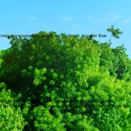
cours, роскошный бальный зал Ратуши – подарят Вам
ns la capitale autrichienne dans le train impérial sera
er du Nouvel An Danube, et vous pouvez voir les feux d'artifice de la