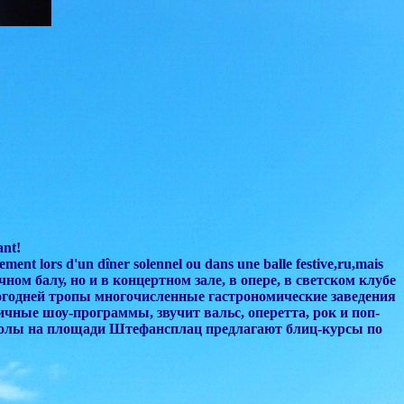
ant!
ent lors d'un dîner solennel ou dans une balle festive,ru,mais
ичном балу, но и в концертном зале,
в опере
, в светском клубе
годней тропы многочисленные гастрономические заведения
зличные шоу-программы
, звучит вальс, оперетта, рок и поп-
олы на площади Штефансплац предлагают блиц-курсы по