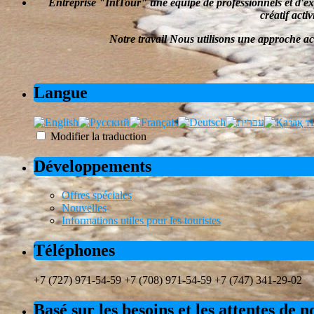
Entreprise
"
IntTour
"
une équipe de professionnels et d'e
créatif
activ
Notre travail
Nous utilisons une approche ac
Langue
Modifier la traduction
Développements
Offres spéciales
Nouvelles
Informations utiles pour les touristes
Téléphones
+7 (727) 971-54-59 +7 (708) 971-54-59 +7 (747) 341-29-02
Basé sur les besoins et les attentes de 