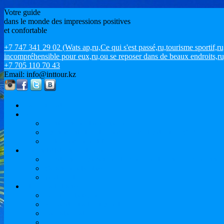
Votre guide
dans le monde des impressions positives
et confortable
+7 747 341 29 02 (Wats ap,ru,Ce qui s'est passé,ru,tourisme sportif
incompréhensible pour eux,ru,ou se reposer dans de beaux endroits,ru
+7 705 110 70 43
Email: info@inttour.kz
La principale
MICE
Conférences et séminaires
Événement et du tourisme de motivation / ÉVÉNEMEN
Le tourisme sportif
Les installations de loisirs
Locations de vacances et croisières. tournée européenne
Vacances à la plage
Issyk-Kul
Etudier à l'étranger
Cours de langues
Préparation à l'Université
Baccalauréat
M.Sc.