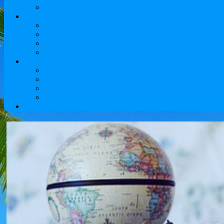
MBA
Tours au Kazakhstan
Attractions
Voyages culturels et historiques
Adventure Tours
Tours de week-end
Touristes
Vols
Réservation Hôtel
Services de Visa
transfert fiable et confortable aéroport Almaty fournira 
contacts