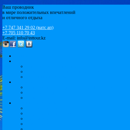
Ваш проводник
в мире положительных впечатлений
и отличного отдыха
+7 747 341 29 02 (ватс ап)
+7 705 110 70 43
E-mail: info@inttour.kz
Главная
MICE
Конференции и семинары
Событийный и мотивационный туризм / ИВЕНТ
Спортивный туризм
Варианты отдыха
Экскурсионный отдых и круизы. Тур по Европе
Пляжный отдых
Иссык-Куль
Обучение за рубежом
Языковые курсы
Подготовка к университету
Бакалавриат
Магистратура
MBA