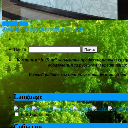
Previous
Next
Return to Горнолыжный сезон в Караколе
Найти:
Компания
“
IntTour
”
коллектив профессионалов и спе
образования за рубежом и
креативных
В своей работе мы
используем академичный под
Language
Edit Translation
События