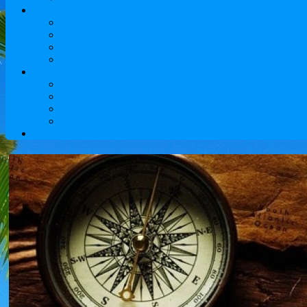
Туры по Казахстану
Достопримечательности
Культурные и исторические туры
Приключенческие туры
Туры выходного дня
Туристам
Авиабилеты
Бронирование отелей
Визовые услуги
Надежный и комфортный трансфер аэропорт Алматы
Контакты