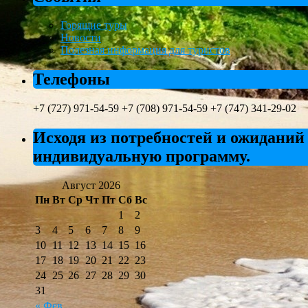
Горящие туры
Новости
Полезная информация для туристов
Телефоны
+7 (727) 971-54-59 +7 (708) 971-54-59 +7 (747) 341-29-02
Исходя из потребностей и ожиданий
индивидуальную программу.
Август 2026
Пн
Вт
Ср
Чт
Пт
Сб
Вс
1
2
3
4
5
6
7
8
9
10
11
12
13
14
15
16
17
18
19
20
21
22
23
24
25
26
27
28
29
30
31
« Фев