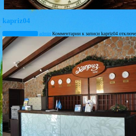
kapriz04
Октябрь 13, 2015
admin
Комментарии
к записи kapriz04
отключ