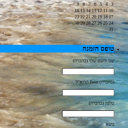
9
8
7
6
5
4
3
16
15
14
13
12
11
10
23
22
21
20
19
18
17
30
29
28
27
26
25
24
31
« פבואר
טופס הזמנה
שם והשם שלך (בהכרח)
הדוא"ל Ваш (בהכרח)
טלפון (בהכרח)
נושא