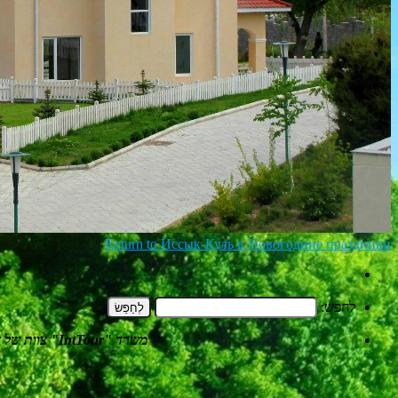
Return to Иссык-Куль в Новогодние праздники
לחפש:
משרד
"
IntTour
"
צוות של 