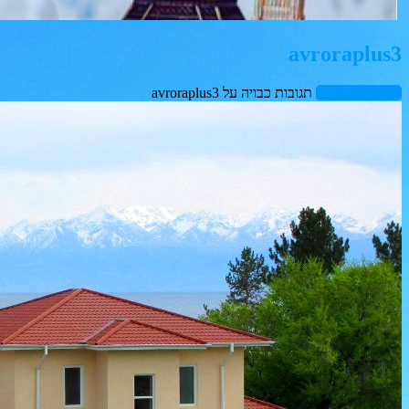
avroraplus3
נוֹבֶמבֶּר 9, 2015
תגובות כבויה
על
avroraplus3