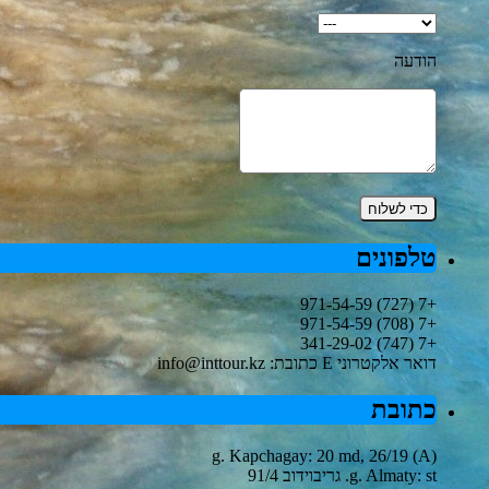
הודעה
טלפונים
+7 (727) 971-54-59
+7 (708) 971-54-59
+7 (747) 341-29-02
דואר אלקטרוני E כתובת: info@inttour.kz
כתובת
g. Kapchagay: 20 md, 26/19 (А)
g. Almaty: st. גריבוידוב 91/4