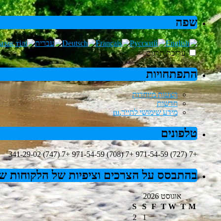
שפה
עריכת תרגום
התפתחויות
הצעות מיוחדות
חדשות
מידע שימושי לתייר,ru
טלפונים
+7 (727) 971-54-59 +7 (708) 971-54-59 +7 (747) 341-29-02
בהתבסס על הצרכים וציפיות של הלקוחות שלנ
אוגוסט 2026
S
S
F
T
W
T
M
2
1