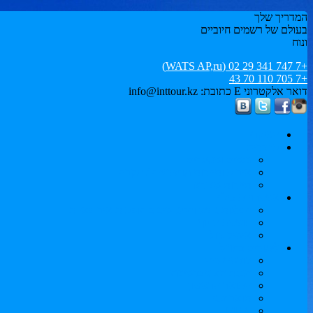
המדריך שלך
בעולם של רשמים חיוביים
ונוח
+7 747 341 29 02 (WATS AP,ru)
+7 705 110 70 43
דואר אלקטרוני E כתובת: info@inttour.kz
העיקרי
עכברים
כנסים וסמינרים
אירוע ותיירות מוטיבציה / מקרה
תיירות ספורט
אפשרויות בילוי
הפלגות נופש והחג. סיבוב הופעות אירופאיות
חופשת החוף
איסיק-כול
לימודים בחו"ל
קורסי שפה
הכנת האוניברסיטה
התואר הראשון
תואר שני
MBA