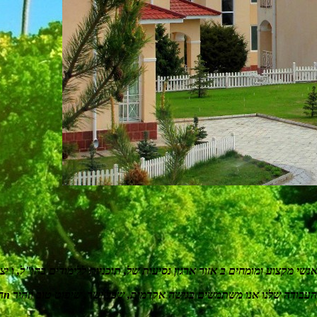
אנשי מקצוע ומומחים ב
אזור
ארגון נסיעות של
, תוכניות ללימודים בחו"ל, ו
יצ
העבודה שלנו
אנו משתמשים בגישה אקדמית, שכל ישר, שיפוט טוב וזהיר
n
ה