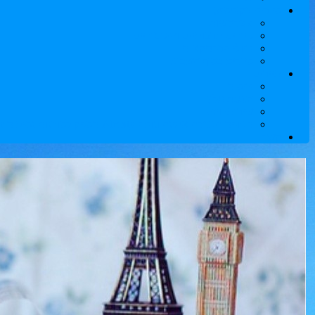
סיורים בקזחסטן
אטרקציות
סיורים תרבותיים והיסטוריים
טיולי הרפתקאות
סיורים בסוף השבוע
תיירים
טיסות
הזמנת מלון
שירותי ויזה
תעופת העברה אמינה ונוחה Almaty תספק לסוכנות נסיעות IntTour
קשר