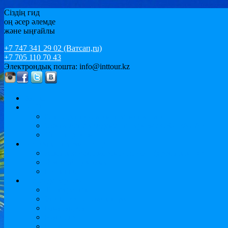
Сіздің гид
оң әсер әлемде
және ыңғайлы
+7 747 341 29 02 (Ватсап,ru)
+7 705 110 70 43
Электрондық пошта: info@inttour.kz
басты
MICE
Конференциялар мен семинарлар
Оқиға және уәждемелік туризм / ОҚИҒАЛАР
Спорт туризм
Бос уақыт параметрлері
Демалыс және мереке Cruises. Еуропалық тур
Жағажай демалыс
Ыстықкөл
Шетелде зерттеу
Тіл курстары
Университет Дайындау
Бакалавриат
Магистр
MBA