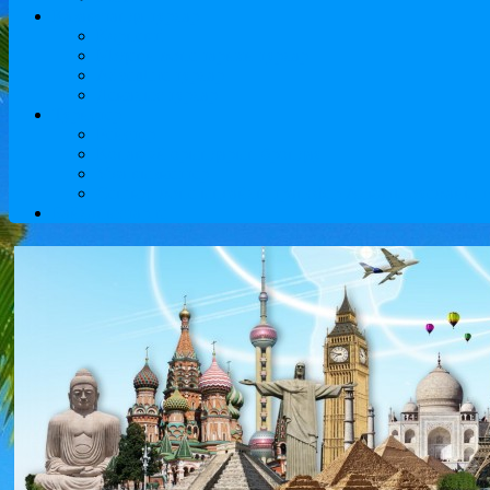
Қазақстанда турлар
Көрнекті
Мәдени және тарихи турлар
Adventure турлар
Демалыс турлар
Туристер
Рейстер
Қонақ үй орындарын брондау
Visa қызметтер
Сенімді және ыңғайлы трансфер Алматы әуежайы тур
Байланыстар,ru