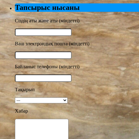
Тапсырыс нысаны
Сіздің аты және аты (міндетті)
Ваш электрондық пошта (міндетті)
Байланыс телефоны (міндетті)
Тақырып
Хабар