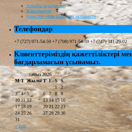
Арнайы ұсыныстар
Жаңалықтар
туристер үшін Пайдалы ақпарат,ru
Телефондар
+7 (727) 971-54-59 +7 (708) 971-54-59 +7 (747) 341-29-02
Клиенттеріміздің қажеттіліктері мен 
бағдарламасын ұсынамыз.
тамыз 2026
М
T
Жылы
T
F
S
S
1
2
3
4
5
6
7
8
9
10
11
12
13
14
15
16
17
18
19
20
21
22
23
24
25
26
27
28
29
30
31
« Feb