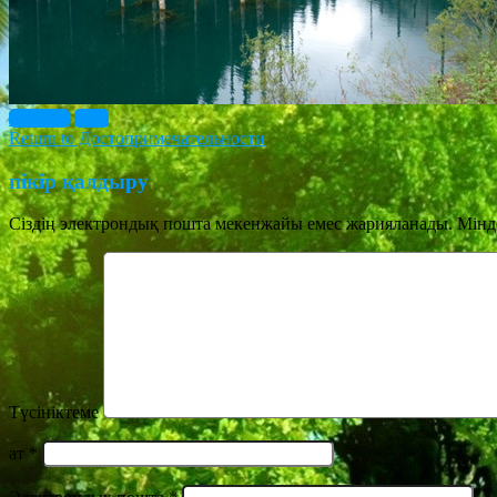
Previous
Next
Return to Достопримечательности
пікір қалдыру
Сіздің электрондық пошта мекенжайы емес жарияланады.
Мінде
Түсініктеме
ат
*