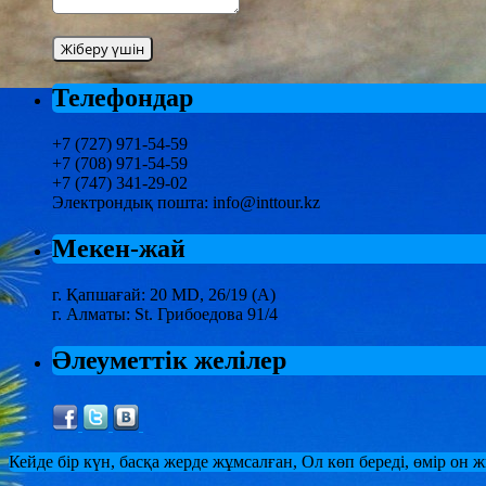
Телефондар
+7 (727) 971-54-59
+7 (708) 971-54-59
+7 (747) 341-29-02
Электрондық пошта: info@inttour.kz
Мекен-жай
г. Қапшағай: 20 MD, 26/19 (А)
г. Алматы: St. Грибоедова 91/4
Әлеуметтік желілер
Кейде бір күн, басқа жерде жұмсалған, Ол көп береді, өмір он 