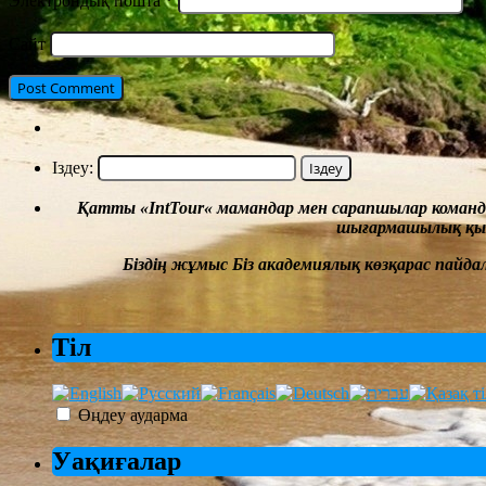
Электрондық пошта
*
Сайт
Іздеу:
Қатты
«
IntTour
«
мамандар мен сарапшылар коман
шығармашылық
қы
Біздің жұмыс
Біз академиялық көзқарас пайд
Тіл
Өңдеу аударма
Уақиғалар