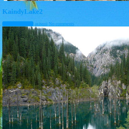
KaindyLake2
наурыз 10, 2015
әкімші
No comments