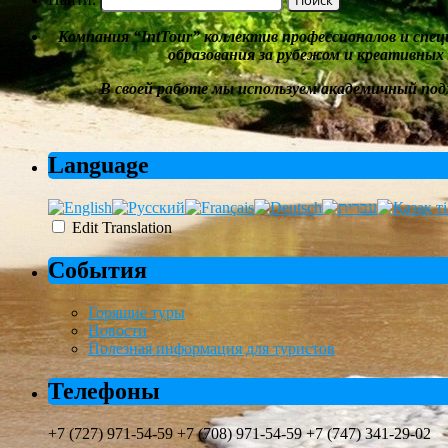
Компания
“
IntTour
”
коллектив профессионалов и спе
образования за рубежом и
креативных
В своей работе мы
используем академичный под
Language
Edit Translation
События
Горящие туры
Новости
Полезная информация для туристов
Телефоны
+7 (727) 971-54-59 +7 (708) 971-54-59 +7 (747) 341-29-02