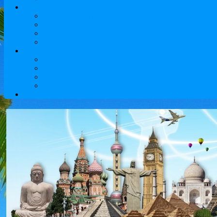
Туры по Казахстану
Достопримечательности
Культурные и исторические туры
Приключенческие туры
Туры выходного дня
Туристам
Авиабилеты
Бронирование отелей
Визовые услуги
Надежный и комфортный трансфер аэропорт Алматы
Контакты