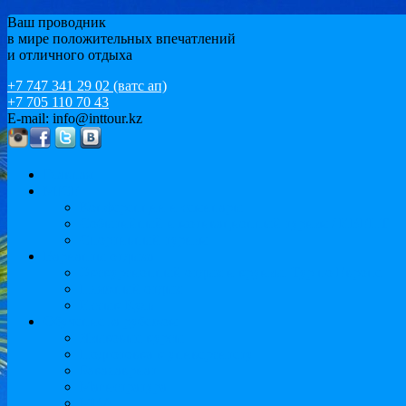
Ваш проводник
в мире положительных впечатлений
и отличного отдыха
+7 747 341 29 02 (ватс ап)
+7 705 110 70 43
E-mail: info@inttour.kz
Главная
MICE
Конференции и семинары
Событийный и мотивационный туризм / ИВЕНТ
Спортивный туризм
Варианты отдыха
Экскурсионный отдых и круизы. Тур по Европе
Пляжный отдых
Иссык-Куль
Обучение за рубежом
Языковые курсы
Подготовка к университету
Бакалавриат
Магистратура
MBA