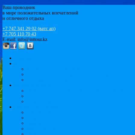
Ваш проводник
в мире положительных впечатлений
и отличного отдыха
+7 747 341 29 02 (ватс ап)
+7 705 110 70 43
E-mail: info@inttour.kz
Главная
MICE
Конференции и семинары
Событийный и мотивационный туризм / ИВЕНТ
Спортивный туризм
Варианты отдыха
Экскурсионный отдых и круизы. Тур по Европе
Пляжный отдых
Иссык-Куль
Обучение за рубежом
Языковые курсы
Подготовка к университету
Бакалавриат
Магистратура
MBA