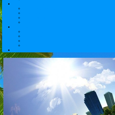
Туры по Казахстану
Достопримечательности
Культурные и исторические туры
Приключенческие туры
Туры выходного дня
Туристам
Авиабилеты
Бронирование отелей
Визовые услуги
Надежный и комфортный трансфер аэропорт Алматы
Контакты