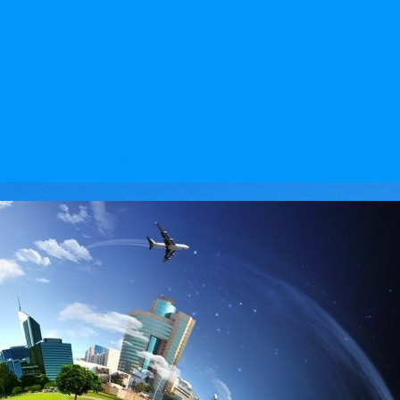
 обеспечит турфирма IntTour