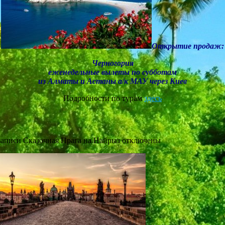
Открытие продаж:
Черногория
еженедельные вылеты по субботам
из Алматы и Астаны а/к МАУ через Киев
Подробности по турам
здесь
записи Сказочная Прага на Найрыз
отключены