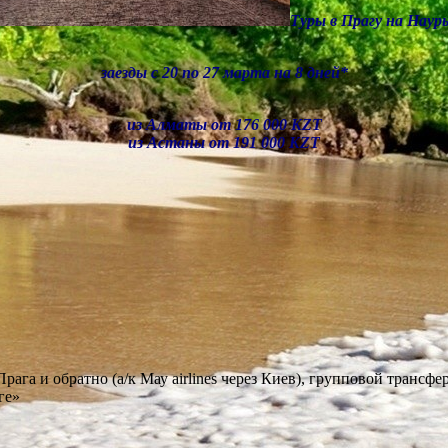
Туры в Прагу на Наур
заезды c 20 по 27 марта на 8 дней*
из Алматы от 176 000 KZT
из Астаны от 191 000 KZT
рага и обратно (а/к Мау airlines через Киев), групповой транс
ге»