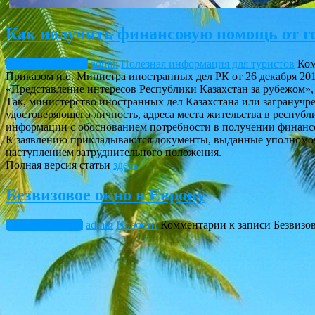
Как получить финансовую помощь от го
Февраль 11, 2017
admin
Полезная информация для туристов
Ко
Приказом и.о. Министра иностранных дел РК от 26 декабря 20
«Представление интересов Республики Казахстан за рубежом»
Так, министерство иностранных дел Казахстана или загрануч
удостоверяющего личность, адреса места жительства в республ
информации с обоснованием потребности в получении финан
К заявлению прикладываются документы, выданные уполномоч
наступлением затруднительного положения.
Полная версия статьи
здесь
Безвизовое окно в Европу
Январь 25, 2017
admin
Новости
Комментарии
к записи Безвизо