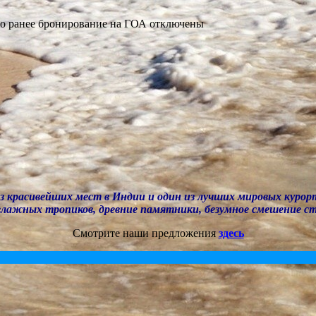
о ранее бронирование на ГОА
отключены
з красивейших мест в Индии и один из лучших мировых курорт
лажных тропиков, древние памятники, безумное смешение ст
Смотрите наши предложения
здесь