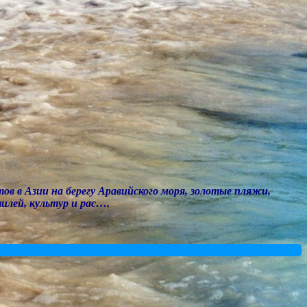
ов в Азии на берегу Аравийского моря, золотые пляжи,
илей, культур и рас….