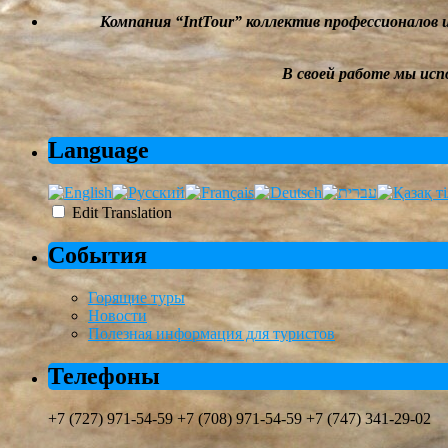
Компания
“
IntTour
”
коллектив профессионалов 
В своей работе мы
исп
Language
Edit Translation
События
Горящие туры
Новости
Полезная информация для туристов
Телефоны
+7 (727) 971-54-59 +7 (708) 971-54-59 +7 (747) 341-29-02