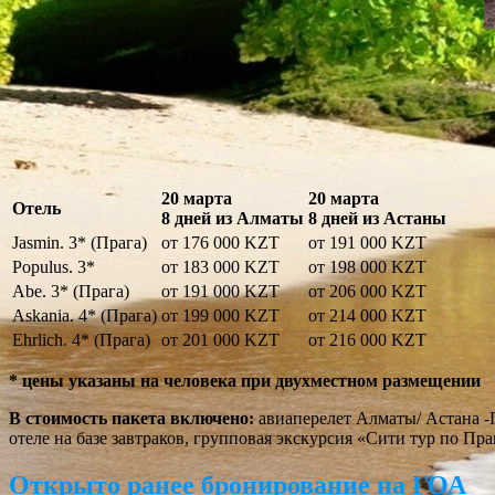
20 марта
20 марта
Отель
8 дней из Алматы
8 дней из Астаны
Jasmin. 3* (Прага)
от 176 000 KZT
от 191 000 KZT
Populus. 3*
от 183 000 KZT
от 198 000 KZT
Abe. 3* (Прага)
от 191 000 KZT
от 206 000 KZT
Askania. 4* (Прага)
от 199 000 KZT
от 214 000 KZT
Ehrlich. 4* (Прага)
от 201 000 KZT
от 216 000 KZT
* цены указаны на человека при двухместном размещении
В стоимость пакета включено:
авиаперелет Алматы/ Астана -П
отеле на базе завтраков, групповая экскурсия «Cити тур по Пра
Открыто ранее бронирование на ГОА