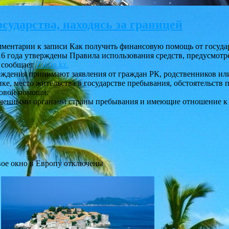
сударства, находясь за границей
мментарии
к записи Как получить финансовую помощь от государ
16 года утверждены Правила использования средств, предусмот
, сообщает
Zakon.kz.
реждения принимают заявления от граждан РК, родственников и
ике, место жительства в государстве пребывания, обстоятельств
совой помощи.
енными органами страны пребывания и имеющие отношение к о
вое окно в Европу
отключены