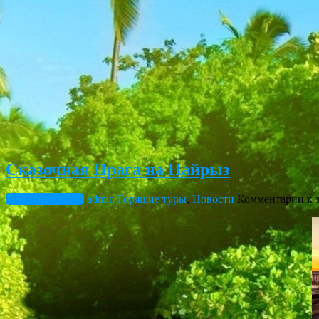
Сказочная Прага на Найрыз
Январь 25, 2017
admin
Горящие туры
,
Новости
Комментарии
к 