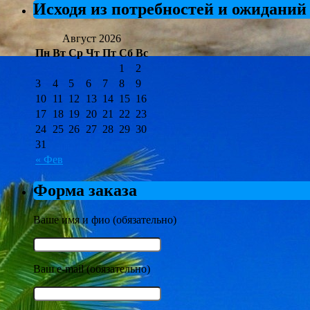
Исходя из потребностей и ожиданий
Август 2026
Пн
Вт
Ср
Чт
Пт
Сб
Вс
1
2
3
4
5
6
7
8
9
10
11
12
13
14
15
16
17
18
19
20
21
22
23
24
25
26
27
28
29
30
31
« Фев
Форма заказа
Ваше имя и фио (обязательно)
Ваш e-mail (обязательно)