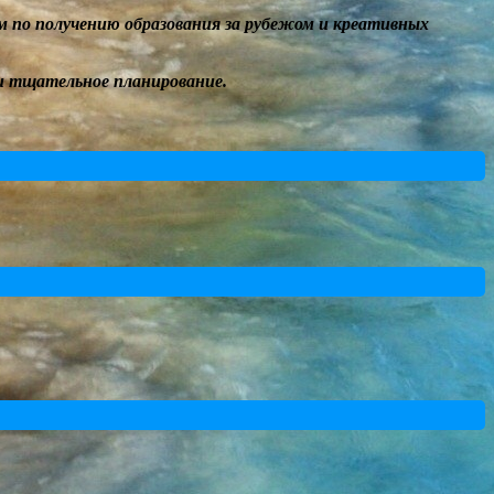
м по получению образования за рубежом и
креативных
 и тщательное
п
ланирование
.