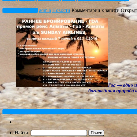
Сентябрь 2, 2016
admin
Новости
Комментарии
к записи Открыт
Гоа — одно и
богатейшая природа в
« Older Entries
Recent Entries »
Найти: