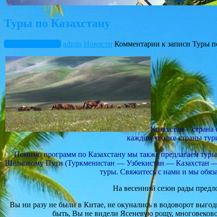
Туры по Казахстану
Февраль 22, 2016
admin
Новости
Комментарии
к записи Туры п
Казахстан – страна
каждом уголке страны тури
Помимо программ по Казахстану мы также предлагаем туры 
Шёлковому Пути (Туркменистан — Узбекистан — Казахстан —
туры. Свяжитесь с нами и мы обяз
На весенний сезон рады предл
Вы ни разу не были в Китае, не окунались в водоворот выго
быть, Вы не видели Ясеневую рощу, многовеков