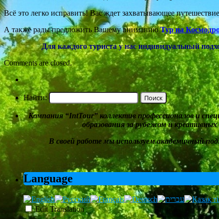
Всё это легко исправить! Вас ждет захватывающее путешестви
А также рады предложить Вашему вниманию
Т
ур на Космодр
Для каждого туриста у нас индивидуальный подх
Comments are closed.
Найти:
Компания
“
IntTour
”
коллектив профессионалов и спе
образования за рубежом и
креативных
В своей работе мы
используем академичный под
Language
Edit Translation