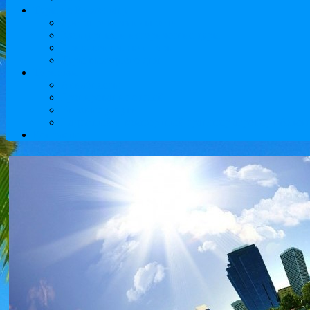
Туры по Казахстану
Достопримечательности
Культурные и исторические туры
Приключенческие туры
Туры выходного дня
Туристам
Авиабилеты
Бронирование отелей
Визовые услуги
Надежный и комфортный трансфер аэропорт Алматы
Контакты