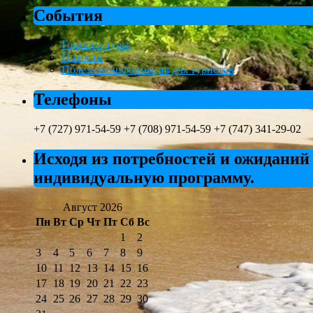
События
Горящие туры
Новости
Полезная информация для туристов
Телефоны
+7 (727) 971-54-59 +7 (708) 971-54-59 +7 (747) 341-29-02
Исходя из потребностей и ожиданий
индивидуальную программу.
Август 2026
Пн
Вт
Ср
Чт
Пт
Сб
Вс
1
2
3
4
5
6
7
8
9
10
11
12
13
14
15
16
17
18
19
20
21
22
23
24
25
26
27
28
29
30