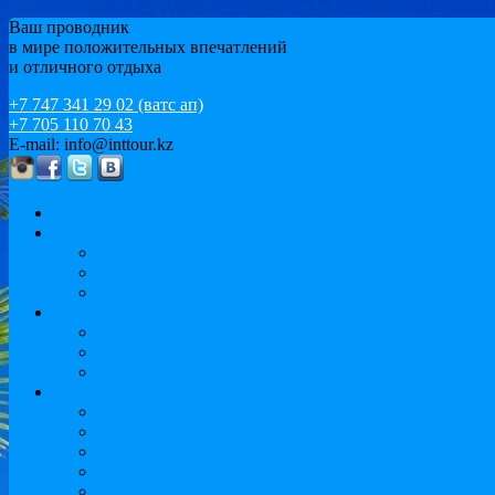
Ваш проводник
в мире положительных впечатлений
и отличного отдыха
+7 747 341 29 02 (ватс ап)
+7 705 110 70 43
E-mail: info@inttour.kz
Главная
MICE
Конференции и семинары
Событийный и мотивационный туризм / ИВЕНТ
Спортивный туризм
Варианты отдыха
Экскурсионный отдых и круизы. Тур по Европе
Пляжный отдых
Иссык-Куль
Обучение за рубежом
Языковые курсы
Подготовка к университету
Бакалавриат
Магистратура
MBA