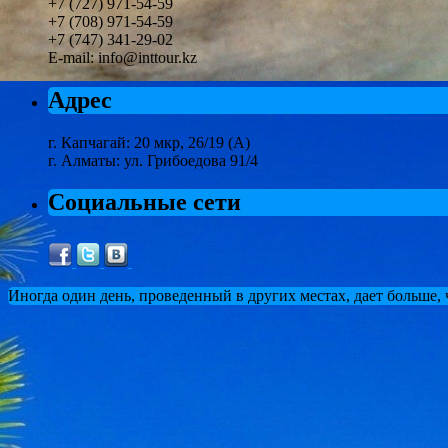
+7 (727) 971-54-59
+7 (708) 971-54-59
+7 (747) 341-29-02
E-mail: info@inttour.kz
Адрес
г. Капчагай: 20 мкр, 26/19 (А)
г. Алматы: ул. Грибоедова 91/4
Социальные сети
Иногда один день, проведенный в других местах, дает больше,