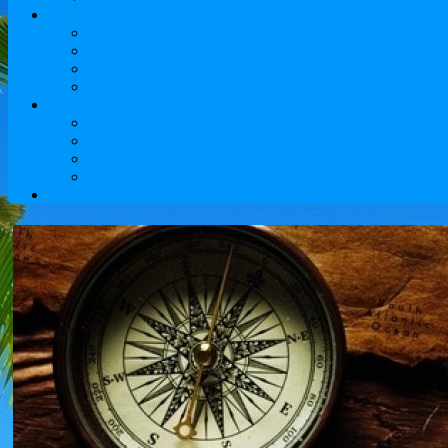
Туры по Казахстану
Достопримечательности
Культурные и исторические туры
Приключенческие туры
Туры выходного дня
Туристам
Авиабилеты
Бронирование отелей
Визовые услуги
Надежный и комфортный трансфер аэропорт Алматы
Контакты