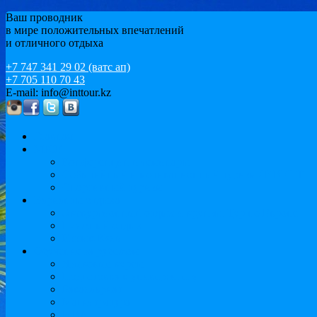
Ваш проводник
в мире положительных впечатлений
и отличного отдыха
+7 747 341 29 02 (ватс ап)
+7 705 110 70 43
E-mail: info@inttour.kz
Главная
MICE
Конференции и семинары
Событийный и мотивационный туризм / ИВЕНТ
Спортивный туризм
Варианты отдыха
Экскурсионный отдых и круизы. Тур по Европе
Пляжный отдых
Иссык-Куль
Обучение за рубежом
Языковые курсы
Подготовка к университету
Бакалавриат
Магистратура
MBA