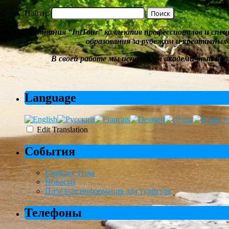
Найти:
Компания
“
IntTour
”
коллектив профессионалов и спе
образования за рубежом и
креативных
В своей работе мы
используем академичный под
Language
Edit Translation
События
Горящие туры
Новости
Полезная информация для туристов
Телефоны